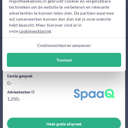
Hypotheekadvies.nl gebruikt cookies en vergelijkbare
Bekijk op kaart
technieken om de website te verbeteren en relevante
advertenties te kunnen laten zien. De partijen waarmee
wij samenwerken kunnen dan zien dat je onze website
hebt bezocht. Meer hierover vind je in
onze
cookieverklaring
.
Cookievoorkeuren aanpassen
Samen opzoek naar de beste hypotheek die bij jou past. In 2017
hebben de adviseurs van SpaaQ ruim 300 nieuwe klanten mogen
Toestaan
helpen...
Eerste gesprek
0,-
Advieskosten
1.250,-
Maak gratis afspraak