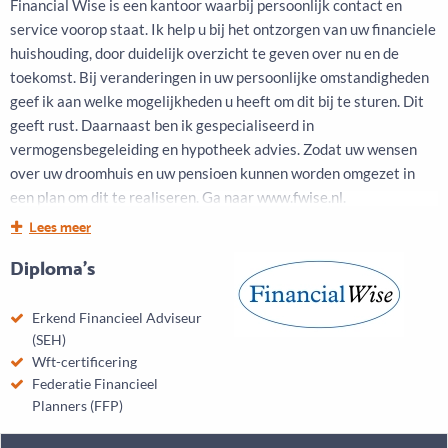
Financial Wise is een kantoor waarbij persoonlijk contact en
service voorop staat. Ik help u bij het ontzorgen van uw financiele
huishouding, door duidelijk overzicht te geven over nu en de
toekomst. Bij veranderingen in uw persoonlijke omstandigheden
geef ik aan welke mogelijkheden u heeft om dit bij te sturen. Dit
geeft rust. Daarnaast ben ik gespecialiseerd in
vermogensbegeleiding en hypotheek advies. Zodat uw wensen
over uw droomhuis en uw pensioen kunnen worden omgezet in
een plan om dit te realiseren. Ga naar www.fwise.nl.
Lees meer
Doordat Financial Wise een klein kantoor is, weet u met wie u te
Diploma's
maken heeft.
Erkend Financieel Adviseur
(SEH)
Wft-certificering
Federatie Financieel
Planners (FFP)