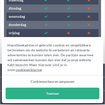
maandag
dinsdag
woensdag
donderdag
vrijdag
zaterdag
Hypotheekadvies.nl gebruikt cookies en vergelijkbare
zondag
technieken om de website te verbeteren en relevante
advertenties te kunnen laten zien. De partijen waarmee
wij samenwerken kunnen dan zien dat je onze website
hebt bezocht. Meer hierover vind je in
Tarieven
onze
cookieverklaring
.
Cookievoorkeuren aanpassen
Kantooromschrijving
Toestaan
Diensten