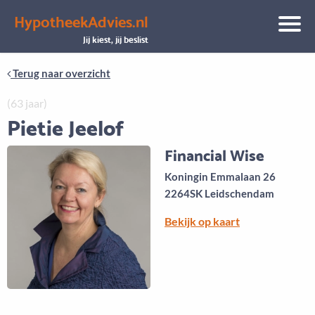
HypotheekAdvies.nl
Aanbod
Keuze uit vele onafhankelijke adviseurs
Jij kiest, jij beslist
Terug naar overzicht
(63 jaar)
Pietie Jeelof
Financial Wise
Koningin Emmalaan 26
2264SK Leidschendam
Bekijk op kaart