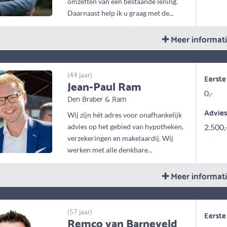
omzetten van een bestaande lening.
Daarnaast help ik u graag met de...
Meer informat
(44 jaar)
Eerste
Jean-Paul Ram
0,-
Den Braber & Ram
Advie
Wij zijn hét adres voor onafhankelijk
advies op het gebied van hypotheken,
2.500,
verzekeringen en makelaardij. Wij
werken met alle denkbare...
Meer informat
(57 jaar)
Eerste
Remco van Barneveld