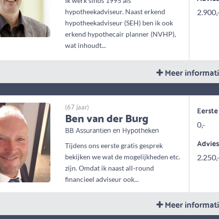
Ik werk sinds 1995 als
hypotheekadviseur. Naast erkend
2.900,
hypotheekadviseur (SEH) ben ik ook
erkend hypothecair planner (NVHP),
wat inhoudt...
Meer informat
(67 jaar)
Eerste
Ben van der Burg
0,-
BB Assurantien en Hypotheken
Advie
Tijdens ons eerste gratis gesprek
bekijken we wat de mogelijkheden etc.
2.250,
zijn. Omdat ik naast all-round
financieel adviseur ook...
Meer informat