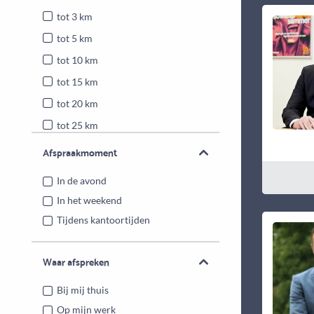
tot 3 km
tot 5 km
tot 10 km
tot 15 km
tot 20 km
tot 25 km
Heel Nederland
Afspraakmoment
In de avond
In het weekend
Tijdens kantoortijden
Waar afspreken
Bij mij thuis
Op mijn werk