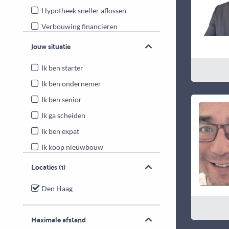
Hypotheek sneller aflossen
Verbouwing financieren
Energiebesparende maatregelen
Jouw situatie
Overwaarde benutten
Ik ben starter
Ik ben ondernemer
Ik ben senior
Ik ga scheiden
Ik ben expat
Ik koop nieuwbouw
Locaties
(1)
Den Haag
Maximale afstand