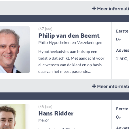
Meer informat
(67 jaar)
Eerste
Philip van den Beemt
0,-
Philip Hypotheken en Verzekeringen
Advie
Hypotheekadvies aan huis op een
tijdstip dat schikt. Met aandacht voor
2.500,
alle wensen van de klant en op basis
daarvan het meest passende...
Meer informat
(55 jaar)
Eerste
Hans Ridder
0,-
Melior
Advie