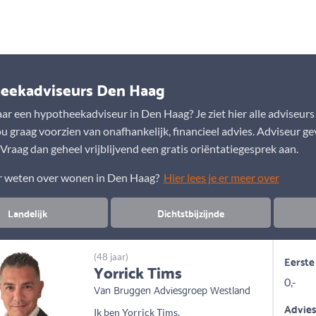
Aanbod
Keuze uit vele onafhankelijke adviseurs
eekadviseurs Den Haag
ar een hypotheekadviseur in Den Haag? Je ziet hier alle adviseurs
ou graag voorzien van onafhankelijk, financieel advies. Adviseur g
? Vraag dan geheel vrijblijvend een gratis oriëntatiegesprek aan.
er weten over wonen in Den Haag?
Hier lees je er meer over
Landelijk
Dichtstbijzijnde
(48 jaar)
Eerste
Yorrick Tims
0,-
Van Bruggen Adviesgroep Westland
Advie
Ik ben Yorrick Tims,