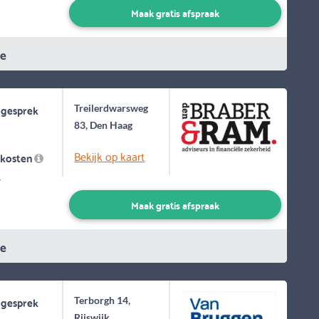
Maak gratis afspraak
ie
 gesprek
Treilerdwarsweg
83, Den Haag
Bekijk op kaart
skosten
-
Maak gratis afspraak
ie
 gesprek
Terborgh 14,
Rijswijk