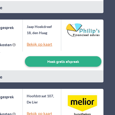
ie
 gesprek
Jaap Hoekdreef
18, den Haag
Bekijk op kaart
skosten
-
Maak gratis afspraak
ie
 gesprek
Hoofdstraat 107,
De Lier
Bekijk op kaart
skosten