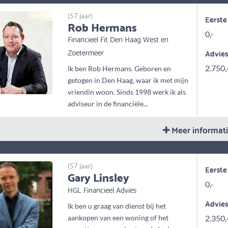
(57 jaar)
Eerste
Rob Hermans
0,-
Financieel Fit Den Haag West en
Zoetermeer
Advie
2.750,
Ik ben Rob Hermans. Geboren en
getogen in Den Haag, waar ik met mijn
vriendin woon. Sinds 1998 werk ik als
adviseur in de financiële...
Meer informat
(57 jaar)
Eerste
Gary Linsley
0,-
HGL Financieel Advies
Advie
Ik ben u graag van dienst bij het
aankopen van een woning of het
2.350,