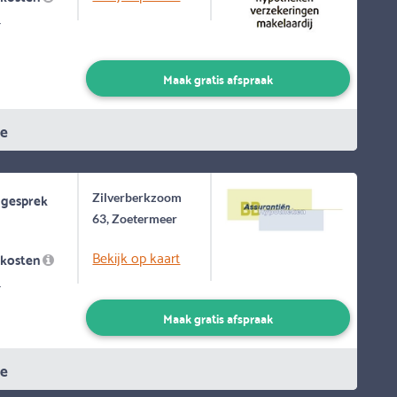
-
Maak gratis afspraak
ie
 gesprek
Zilverberkzoom
63, Zoetermeer
Bekijk op kaart
skosten
-
Maak gratis afspraak
ie