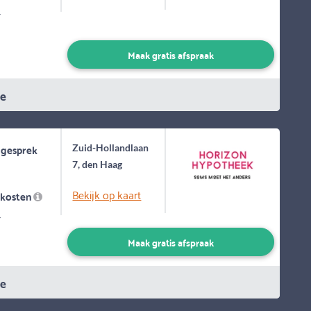
-
Maak gratis afspraak
ie
 gesprek
Zuid-Hollandlaan
7, den Haag
Bekijk op kaart
skosten
-
Maak gratis afspraak
ie