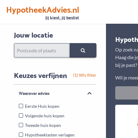
HypotheekAdvies.nl
Vertrouwen
Alle basisgegevens zijn gecontroleerd
Jij kiest, jij beslist
Jouw locatie
Hypoth
Op zoek na
Haag die j
bij je past
Keuzes verfijnen
(1) Wis filter
Wil je me
Waarover advies
Eerste Huis kopen
Volgende huis kopen
Tweede huis kopen
Hypotheeklasten verlagen