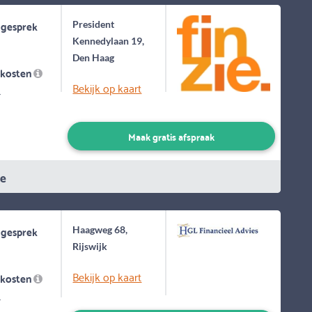
 gesprek
President
Kennedylaan 19,
Den Haag
skosten
Bekijk op kaart
-
Maak gratis afspraak
ie
 gesprek
Haagweg 68,
Rijswijk
Bekijk op kaart
skosten
-