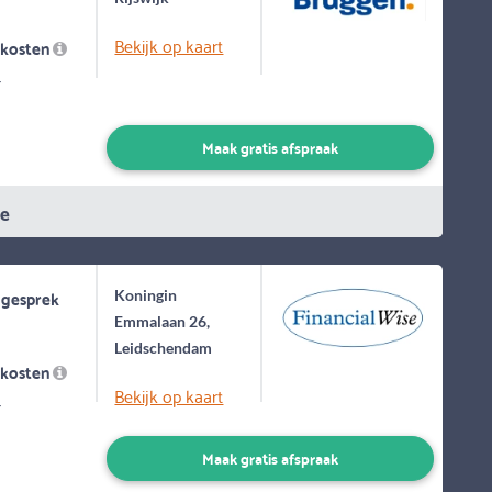
Bekijk op kaart
skosten
-
Maak gratis afspraak
ie
 gesprek
Koningin
Emmalaan 26,
Leidschendam
skosten
Bekijk op kaart
-
Maak gratis afspraak