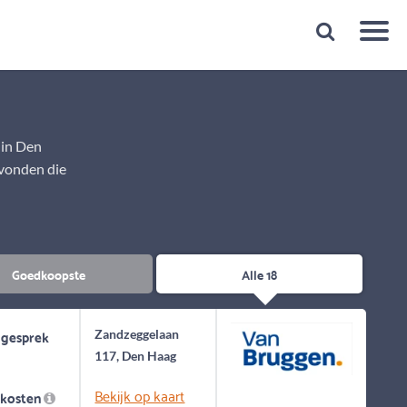
Snelheid
Plan een gratis 1e gesprek binnen 1 minuut
 in Den
evonden die
Goedkoopste
Alle 18
 gesprek
Zandzeggelaan
117, Den Haag
Bekijk op kaart
skosten