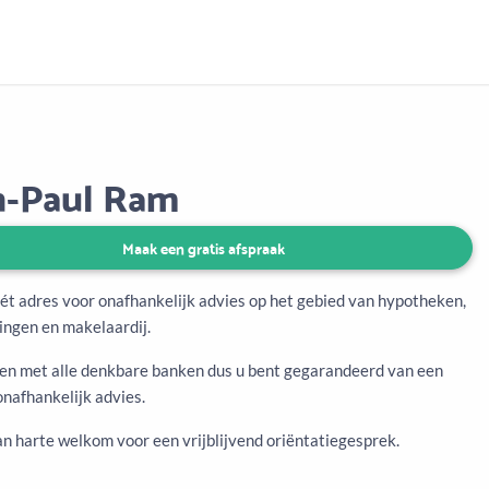
Aanbod
Keuze uit vele onafhankelijke adviseurs
n-Paul Ram
Maak een gratis afspraak
hét adres voor onafhankelijk advies op het gebied van hypotheken,
ingen en makelaardij.
en met alle denkbare banken dus u bent gegarandeerd van een
onafhankelijk advies.
an harte welkom voor een vrijblijvend oriëntatiegesprek.