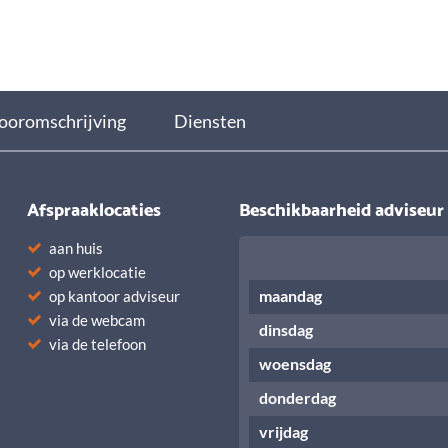
ooromschrijving
Diensten
Afspraaklocaties
Beschikbaarheid adviseur
aan huis
op werklocatie
maandag
op kantoor adviseur
via de webcam
dinsdag
via de telefoon
woensdag
donderdag
vrijdag