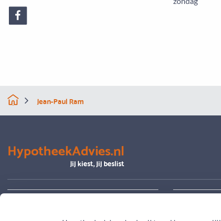
zondag
Jean-Paul Ram
HypotheekAdvies.nl
Jij kiest, jij beslist
Alles over advies
Je hypoth