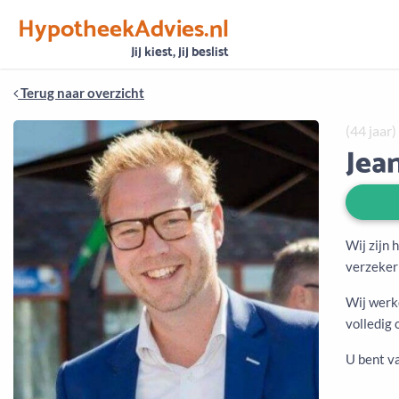
HypotheekAdvies.nl
Vertrouwen
Alle basisgegevens zijn gecontroleerd
Jij kiest, jij beslist
Terug naar overzicht
(44 jaar)
Jea
Wij zijn 
verzeker
Wij werk
volledig 
U bent v