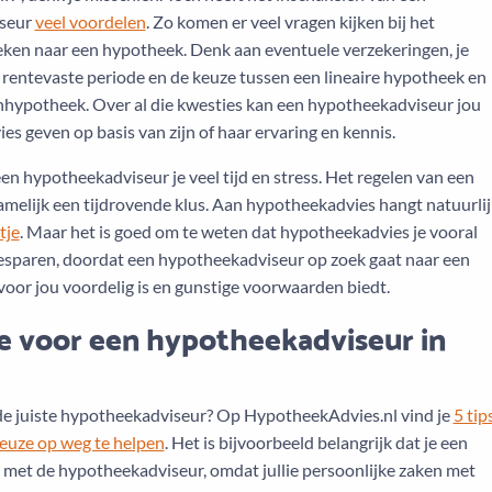
seur
veel voordelen
. Zo komen er veel vragen kijken bij het
oeken naar een hypotheek. Denk aan eventuele verzekeringen, je
 rentevaste periode en de keuze tussen een lineaire hypotheek en
nhypotheek. Over al die kwesties kan een hypotheekadviseur jou
ies geven op basis van zijn of haar ervaring en kennis.
n hypotheekadviseur je veel tijd en stress. Het regelen van een
amelijk een tijdrovende klus. Aan hypotheekadvies hangt natuurlij
tje
. Maar het is goed om te weten dat hypotheekadvies je vooral
besparen, doordat een hypotheekadviseur op zoek gaat naar een
oor jou voordelig is en gunstige voorwaarden biedt.
e voor een hypotheekadviseur in
 de juiste hypotheekadviseur? Op HypotheekAdvies.nl vind je
5 tip
keuze op weg te helpen
. Het is bijvoorbeeld belangrijk dat je een
t met de hypotheekadviseur, omdat jullie persoonlijke zaken met