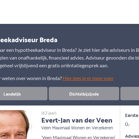
Aanbod
Keuze uit vele onafhankelijke adviseurs
eekadviseur Breda
r een hypotheekadviseur in Breda? Je ziet hier alle adviseurs in B
ien van onafhankelijk, financieel advies. Adviseur gevonden die bij
eheel vrijblijvend een gratis oriëntatiegesprek aan.
r weten over wonen in Breda?
Hier lees je er meer over
Landelijk
Dichtstbijzijnde
(63 jaar)
Eerste
Evert-Jan van der Veen
0,-
Veen Maximaal Wonen en Verzekeren
Advie
‘Veen Maximaal Wonen en Verzekeren’