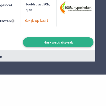
 gesprek
Hoofdstraat 50b,
Rijen
Bekijk op kaart
skosten
-
Maak gratis afspraak
ie