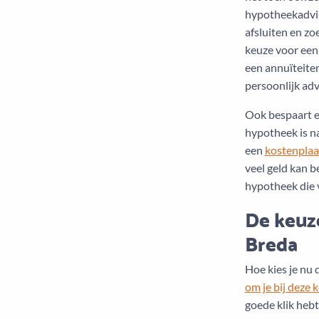
hypotheekadvi
afsluiten en z
keuze voor een
een annuïteite
persoonlijk adv
Ook bespaart ee
hypotheek is n
een
kostenplaa
veel geld kan 
hypotheek die v
De keuz
Breda
Hoe kies je nu
om je bij deze 
goede klik heb