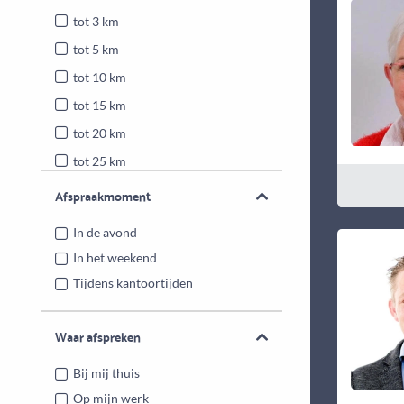
tot 3 km
tot 5 km
tot 10 km
tot 15 km
tot 20 km
tot 25 km
Heel Nederland
Afspraakmoment
In de avond
In het weekend
Tijdens kantoortijden
Waar afspreken
Bij mij thuis
Op mijn werk