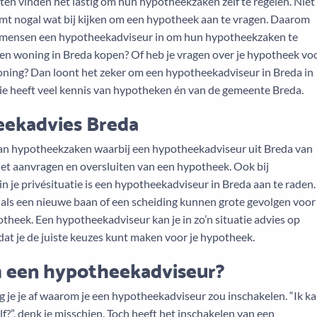
en vinden het lastig om hun hypotheekzaken zelf te regelen. Niet
omt nogal wat bij kijken om een hypotheek aan te vragen. Daarom
 mensen een hypotheekadviseur in om hun hypotheekzaken te
een woning in Breda kopen? Of heb je vragen over je hypotheek vo
ning? Dan loont het zeker om een hypotheekadviseur in Breda in
Die heeft veel kennis van hypotheken én van de gemeente Breda.
ekadvies Breda
n hypotheekzaken waarbij een hypotheekadviseur uit Breda van
het aanvragen en oversluiten van een hypotheek. Ook bij
n je privésituatie is een hypotheekadviseur in Breda aan te raden.
als een nieuwe baan of een scheiding kunnen grote gevolgen voor
theek. Een hypotheekadviseur kan je in zo’n situatie advies op
at je de juiste keuzes kunt maken voor je hypotheek.
een hypotheekadviseur?
 je je af waarom je een hypotheekadviseur zou inschakelen. “Ik k
lf?”, denk je misschien. Toch heeft het inschakelen van een