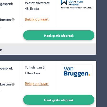
 gesprek
Westmallestraat
48, Breda
Bekijk op kaart
skosten
-
Maak gratis afspraak
ie
 gesprek
Tolhuislaan 3,
Etten-Leur
Bekijk op kaart
skosten
-
Maak gratis afspraak