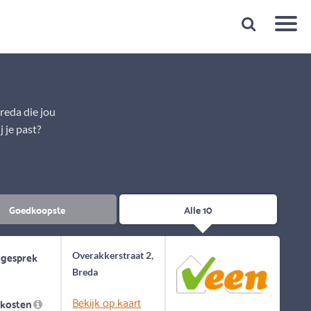
Snelheid
Plan een gratis 1e gesprek binnen 1 minuut
reda die jou
 je past?
Goedkoopste
Alle 10
 gesprek
Overakkerstraat 2,
Breda
Bekijk op kaart
skosten