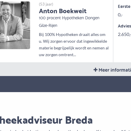
(53 jaar)
Eerste
Anton Boekweit
0,-
100 procent Hypotheken Dongen
Gilze-Rijen
Advie
2.650,
Bij 100% Hypotheken draait alles om
u. Wij zorgen ervoor dat ingewikkelde
materie begrijpelijk wordt en nemen al
uw zorgen omtrent...
Meer informat
heekadviseur Breda