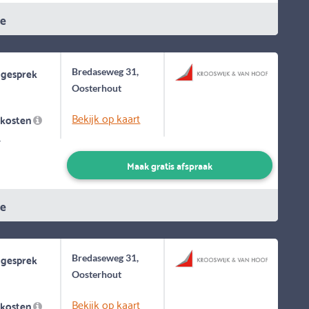
ie
 gesprek
Bredaseweg 31,
Oosterhout
Bekijk op kaart
skosten
-
Maak gratis afspraak
ie
 gesprek
Bredaseweg 31,
Oosterhout
Bekijk op kaart
skosten