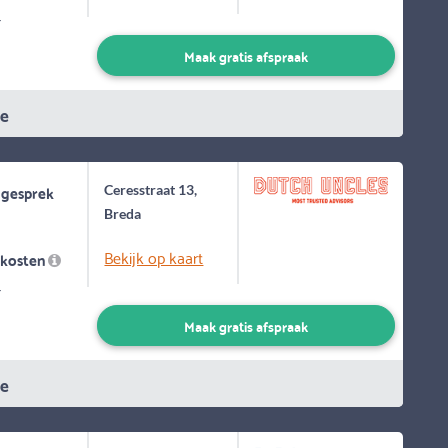
-
Maak gratis afspraak
ie
 gesprek
Ceresstraat 13,
Breda
Bekijk op kaart
skosten
-
Maak gratis afspraak
ie