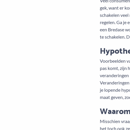
Veel consument
gek, want er k
schakelen veel
regelen. Ga je 
een Bredase wo
te schakelen. 
Hypothe
Voorbeelden va
pas komt, zijn 
veranderingen i
Veranderingen 
je lopende hypo
maat geven, zod
Waarom 
Misschien vraag
het toch ook ze