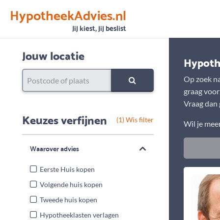
HypotheekAdvies.nl
Vertrouwen
Alle basisgegevens zijn gecontroleerd
Jij kiest, jij beslist
Jouw locatie
Hypoth
Op zoek naa
graag voorz
Vraag dan g
Keuzes verfijnen
(1) Wis filter
Wil je mee
Waarover advies
Eerste Huis kopen
Volgende huis kopen
Tweede huis kopen
Hypotheeklasten verlagen