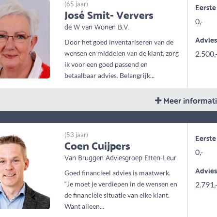
(65 jaar)
Eerste
José Smit- Ververs
0,-
de W van Wonen B.V.
Advie
Door het goed inventariseren van de
wensen en middelen van de klant, zorg
2.500,
ik voor een goed passend en
betaalbaar advies. Belangrijk...
Meer informat
(53 jaar)
Eerste
Coen Cuijpers
0,-
Van Bruggen Adviesgroep Etten-Leur
Advie
Goed financieel advies is maatwerk.
“Je moet je verdiepen in de wensen en
2.791,
de financiële situatie van elke klant.
Want alleen...