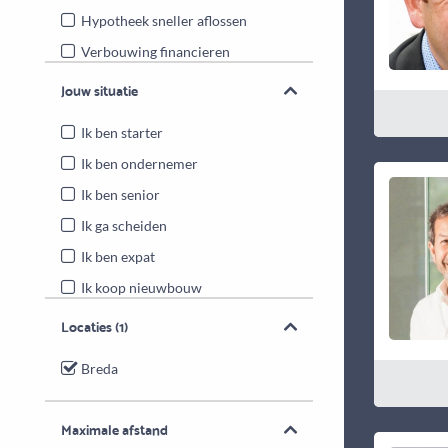
Hypotheek sneller aflossen
Verbouwing financieren
Energiebesparende maatregelen
Jouw situatie
Overwaarde benutten
Ik ben starter
Ik ben ondernemer
Ik ben senior
Ik ga scheiden
Ik ben expat
Ik koop nieuwbouw
Locaties
(1)
Breda
Maximale afstand