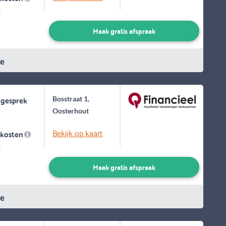
-
Maak gratis afspraak
ie
 gesprek
Bosstraat 1,
Oosterhout
Bekijk op kaart
skosten
-
Maak gratis afspraak
ie