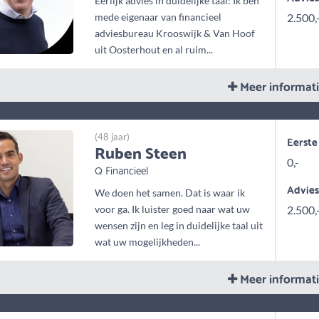
Eerlijk advies in duidelijke taal: Ik ben
mede eigenaar van financieel
2.500,
adviesbureau Krooswijk & Van Hoof
uit Oosterhout en al ruim...
Meer informat
(48 jaar)
Eerste
Ruben Steen
0,-
Q Financieel
Advie
We doen het samen. Dat is waar ik
voor ga. Ik luister goed naar wat uw
2.500,
wensen zijn en leg in duidelijke taal uit
wat uw mogelijkheden...
Meer informat