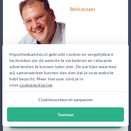
Bekijk op kaart
Hypotheekadvies.nl gebruikt cookies en vergelijkbare
technieken om de website te verbeteren en relevante
Bij E.N.E. Consultancy houden we het graag persoonlijk. Want
advertenties te kunnen laten zien. De partijen waarmee
dat maakt uiteindelijk het verschil tussen een verkoper en een
wij samenwerken kunnen dan zien dat je onze website
echte adviseur....
hebt bezocht. Meer hierover vind je in
onze
cookieverklaring
.
Eerste gesprek
0,-
Cookievoorkeuren aanpassen
Advieskosten
2.500,-
Toestaan
Maak gratis afspraak