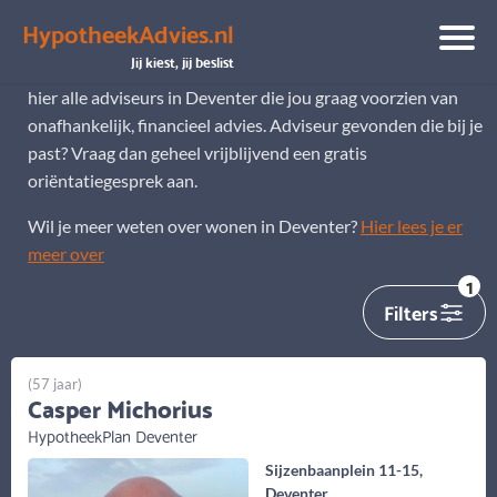
HypotheekAdvies.nl
Hypotheekadviseur Deventer
Jij kiest, jij beslist
Op zoek naar een hypotheekadviseur in Deventer? Je ziet
hier alle adviseurs in Deventer die jou graag voorzien van
onafhankelijk, financieel advies. Adviseur gevonden die bij je
past? Vraag dan geheel vrijblijvend een gratis
oriëntatiegesprek aan.
Wil je meer weten over wonen in Deventer?
Hier lees je er
meer over
1
Filters
(57 jaar)
Casper Michorius
HypotheekPlan Deventer
Sijzenbaanplein 11-15,
Deventer