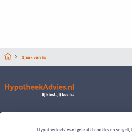
Sjaak van Es
HypotheekAdvies.nl
Jij kiest, jij beslist
Alles over advies
Je hypoth
Hypotheekadvies.nl gebruikt cookies en vergelij