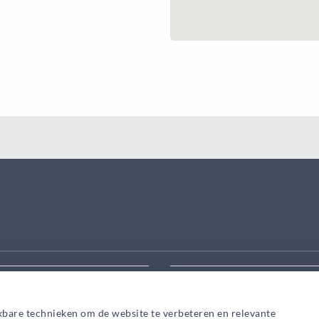
eek aanpassen
Zoek snel een adviseur in
kbare technieken om de website te verbeteren en relevante