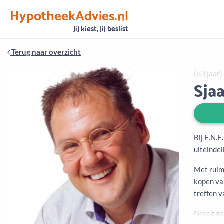
HypotheekAdvies.nl
Vertrouwen
Alle basisgegevens zijn gecontroleerd
Jij kiest, jij beslist
Terug naar overzicht
(63 jaar)
Sja
Bij E.N.
uiteindel
Met ruim 
kopen van
treffen 
Graag ga 