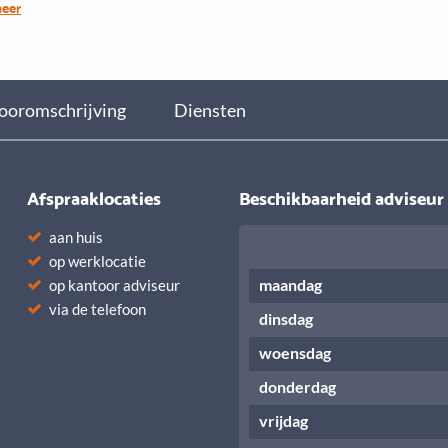
meer
m,: Sjaak van Es
ooromschrijving
Diensten
Afspraaklocaties
Beschikbaarheid adviseur
aan huis
op werklocatie
maandag
op kantoor adviseur
via de telefoon
dinsdag
woensdag
donderdag
vrijdag