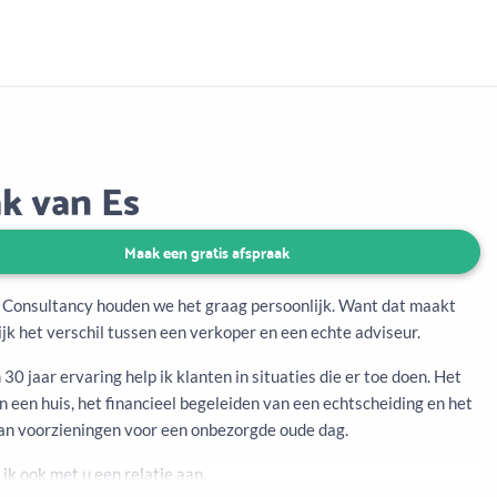
Aanbod
Keuze uit vele onafhankelijke adviseurs
ak van Es
Maak een gratis afspraak
E. Consultancy houden we het graag persoonlijk. Want dat maakt
ijk het verschil tussen een verkoper en een echte adviseur.
30 jaar ervaring help ik klanten in situaties die er toe doen. Het
 een huis, het financieel begeleiden van een echtscheiding en het
van voorzieningen voor een onbezorgde oude dag.
ik ook met u een relatie aan.