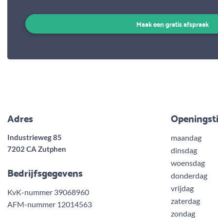
Maak een gratis afspraak
Adres
Openingst
Industrieweg 85
maandag
7202 CA Zutphen
dinsdag
woensdag
Bedrijfsgegevens
donderdag
vrijdag
KvK-nummer 39068960
zaterdag
AFM-nummer 12014563
zondag