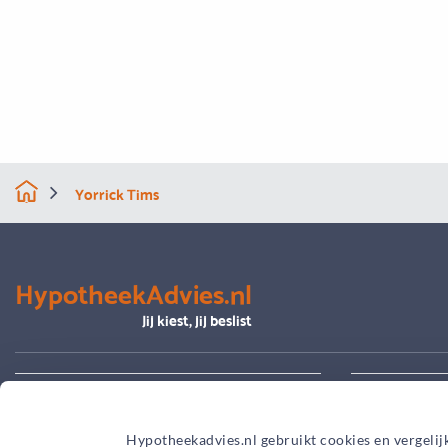
Yorrick Tims
HypotheekAdvies.nl
Jij kiest, jij beslist
Alles over advies
Je hypoth
Hypotheekadvies.nl gebruikt cookies en vergelij