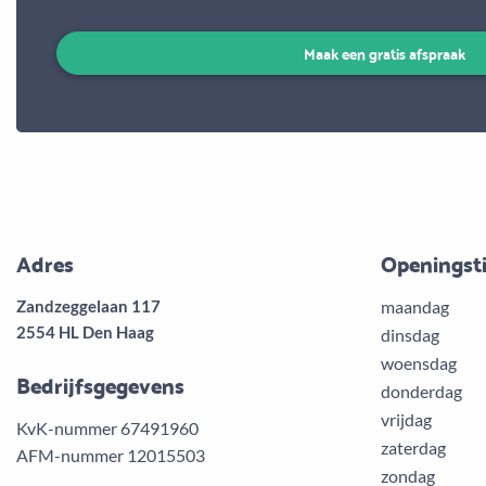
Maak een gratis afspraak
Adres
Openingst
Zandzeggelaan 117
maandag
2554 HL Den Haag
dinsdag
woensdag
Bedrijfsgegevens
donderdag
vrijdag
KvK-nummer 67491960
zaterdag
AFM-nummer 12015503
zondag