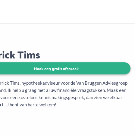
Aanbod
Keuze uit vele onafhankelijke adviseurs
rick Tims
Maak een gratis afspraak
orrick Tims, hypotheekadviseur voor de Van Bruggen Adviesgroep
and. Ik help u graag met al uw financiële vraagstukken. Maak een
 voor een kosteloos kennismakingsgesprek, dan zien we elkaar
rt. U bent van harte welkom!