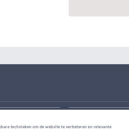
eek aanpassen
Zoek snel een adviseur in
kbare technieken om de website te verbeteren en relevante