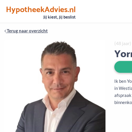
HypotheekAdvies.nl
Vertrouwen
Alle basisgegevens zijn gecontroleerd
Jij kiest, jij beslist
Terug naar overzicht
(48 jaar)
Yor
Ik ben Y
in Westl
afspraak
binnenko