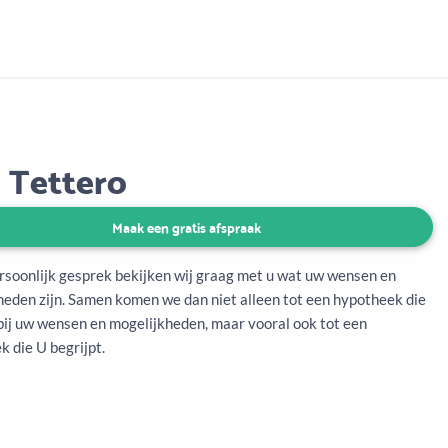
Aanbod
Keuze uit vele onafhankelijke adviseurs
 Tettero
Maak een gratis afspraak
ersoonlijk gesprek bekijken wij graag met u wat uw wensen en
heden zijn. Samen komen we dan niet alleen tot een hypotheek die
 bij uw wensen en mogelijkheden, maar vooral ook tot een
 die U begrijpt.