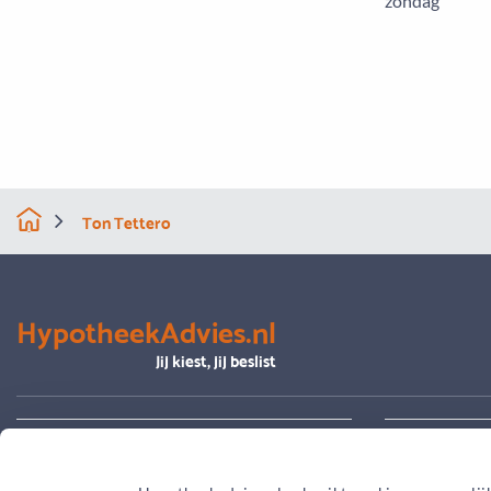
zondag
Ton Tettero
HypotheekAdvies.nl
Jij kiest, jij beslist
Alles over advies
Je hypoth