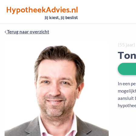
HypotheekAdvies.nl
Vertrouwen
Alle basisgegevens zijn gecontroleerd
Jij kiest, jij beslist
Terug naar overzicht
(55 jaar)
Ton
In een p
mogelijk
aansluit
hypotheek