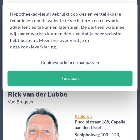
Eerste gesprek
Hypotheekadvies.nl gebruikt cookies en vergelijkbare
0,-
technieken om de website te verbeteren en relevante
Advieskosten
advertenties te kunnen laten zien. De partijen waarmee
2.500,-
wij samenwerken kunnen dan zien dat je onze website
hebt bezocht. Meer hierover vind je in
Maak gratis afspraak
onze
cookieverklaring
.
Cookievoorkeuren aanpassen
Meer informatie
Toestaan
(62 jaar)
Rick van der Lubbe
Van Bruggen
Kantoren
Puccinistraat 168, Capelle
aan den IJssel
Schipholweg 103 - 123,