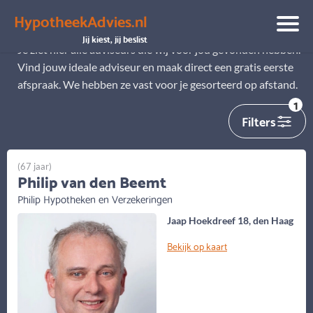
HypotheekAdvies.nl
Alle adviseurs
Jij kiest, jij beslist
Je ziet hier alle adviseurs die wij voor jou gevonden hebben.
Vind jouw ideale adviseur en maak direct een gratis eerste
afspraak. We hebben ze vast voor je gesorteerd op afstand.
1
Filters
(67 jaar)
Philip van den Beemt
Philip Hypotheken en Verzekeringen
Jaap Hoekdreef 18, den Haag
Bekijk op kaart