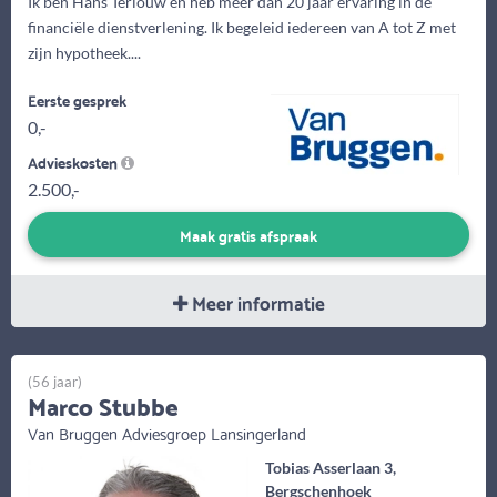
Ik ben Hans Terlouw en heb meer dan 20 jaar ervaring in de
financiële dienstverlening. Ik begeleid iedereen van A tot Z met
zijn hypotheek....
Eerste gesprek
0,-
Advieskosten
2.500,-
Maak gratis afspraak
Meer informatie
(56 jaar)
Marco Stubbe
Van Bruggen Adviesgroep Lansingerland
Tobias Asserlaan 3,
Bergschenhoek