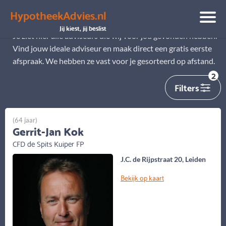
HypotheekAdvies.nl
Alle adviseurs
Jij kiest, jij beslist
Je ziet hier alle adviseurs die wij voor jou gevonden hebben.
Vind jouw ideale adviseur en maak direct een gratis eerste
afspraak. We hebben ze vast voor je gesorteerd op afstand.
2
Filters
(64 jaar)
Gerrit-Jan Kok
CFD de Spits Kuiper FP
J.C. de Rijpstraat 20, Leiden
Bekijk op kaart