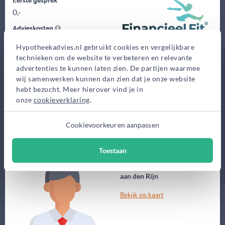
0,-
Advieskosten
2.500,-
Hypotheekadvies.nl gebruikt cookies en vergelijkbare
technieken om de website te verbeteren en relevante
Maak gratis afspraak
advertenties te kunnen laten zien. De partijen waarmee
wij samenwerken kunnen dan zien dat je onze website
Meer informatie
hebt bezocht. Meer hierover vind je in
onze
cookieverklaring
.
Cookievoorkeuren aanpassen
(50 jaar)
Sander van der Vis
All4Finance
Toestaan
Wilhelminalaan 14, Alphen
aan den Rijn
Bekijk op kaart