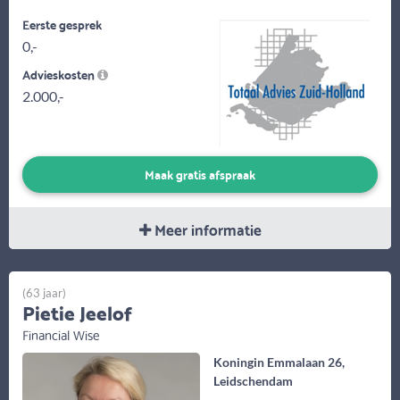
Eerste gesprek
0,-
Advieskosten
2.000,-
Maak gratis afspraak
Meer informatie
(63 jaar)
Pietie Jeelof
Financial Wise
Koningin Emmalaan 26,
Leidschendam