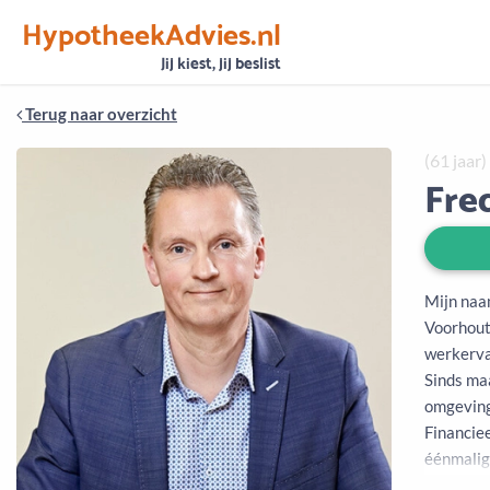
HypotheekAdvies.nl
Vertrouwen
Alle basisgegevens zijn gecontroleerd
Jij kiest, jij beslist
Terug naar overzicht
(61 jaar)
Fre
Mijn naa
Voorhout.
werkervar
Sinds maa
omgeving 
Financiee
éénmalig,
Klanten k