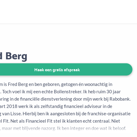
Aanbod
Keuze uit vele onafhankelijke adviseurs
d Berg
Maak een gratis afspraak
m is Fred Berg en ben geboren, getogen én woonachtig in
 Toch voel ik mij een echte Bollenstreker. Ik heb ruim 30 jaar
ing in de financiële dienstverlening door mijn werk bij Rabobank.
rt 2018 werk ik als zelfstandig financieel adviseur in de
van Lisse. Hierbij ben ik aangesloten bij de franchise-organisatie
l Fit. Net als Financieel Fit stel ik klanten echt centraal. Niet
 maar met blijvende nazorg. Ik ben integer en doe wat ik beloof.
unnen bovendien altijd met hulpvragen bij me terecht. In mijn