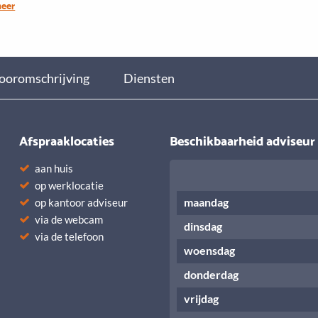
meer
d ben ik graag samen met mijn vrouw en twee kinderen. Ik ben vaak
bezig en doe aan wielrennen en tennis. Door mijn werk én
y ken ik de streek dan ook als mijn broekzak!
ooromschrijving
Diensten
Afspraaklocaties
Beschikbaarheid adviseur
aan huis
op werklocatie
maandag
op kantoor adviseur
via de webcam
dinsdag
via de telefoon
woensdag
donderdag
vrijdag