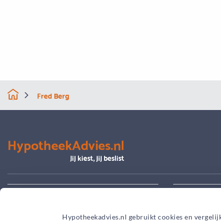
Fred Berg
HypotheekAdvies.nl
Jij kiest, jij beslist
Alles over advies
Je hypoth
Hypotheekadvies.nl gebruikt cookies en vergelij