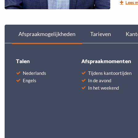
Lees 
vrije tij
sportief 
fietshobb
Afspraakmogelijkheden
Tarieven
Kant
Talen
Afspraakmomenten
Nederlands
Tijdens kantoortijden
Engels
In de avond
In het weekend