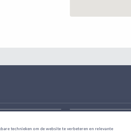
eek aanpassen
Zoek snel een adviseur in
kbare technieken om de website te verbeteren en relevante