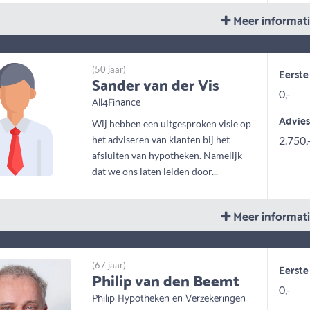
Meer informat
(50 jaar)
Eerste
Sander van der Vis
0,-
All4Finance
Advie
Wij hebben een uitgesproken visie op
het adviseren van klanten bij het
2.750,
afsluiten van hypotheken. Namelijk
dat we ons laten leiden door...
Meer informat
(67 jaar)
Eerste
Philip van den Beemt
0,-
Philip Hypotheken en Verzekeringen