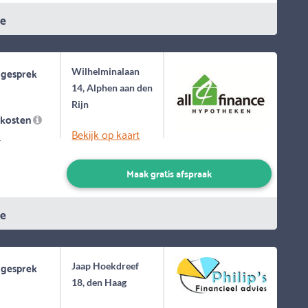
ie
 gesprek
Wilhelminalaan
14, Alphen aan den
Rijn
skosten
Bekijk op kaart
-
Maak gratis afspraak
ie
 gesprek
Jaap Hoekdreef
18, den Haag