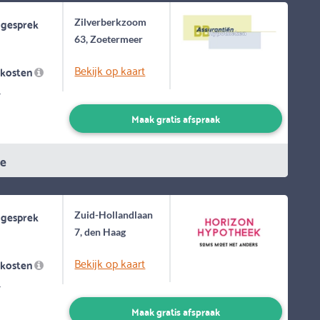
 gesprek
Zilverberkzoom
63, Zoetermeer
Bekijk op kaart
skosten
-
Maak gratis afspraak
ie
 gesprek
Zuid-Hollandlaan
7, den Haag
Bekijk op kaart
skosten
-
Maak gratis afspraak