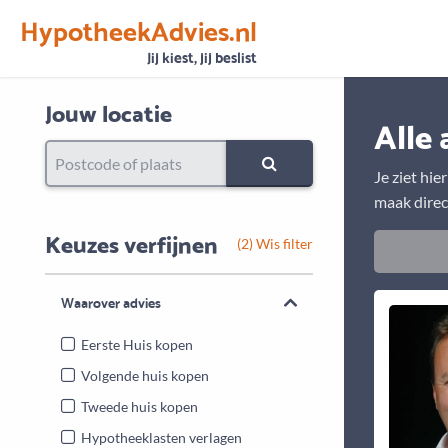
HypotheekAdvies.nl
Vertrouwen
Alle basisgegevens zijn gecontroleerd
Jij kiest, jij beslist
Jouw locatie
Alle 
Je ziet hie
maak direc
Keuzes verfijnen
(2) Wis filter
Waarover advies
Eerste Huis kopen
Volgende huis kopen
Tweede huis kopen
Hypotheeklasten verlagen