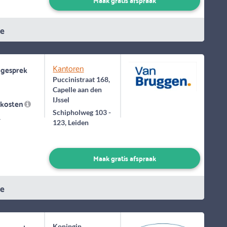
ie
Kantoren
 gesprek
Puccinistraat 168,
Capelle aan den
IJssel
skosten
Schipholweg 103 -
-
123, Leiden
Maak gratis afspraak
ie
Koningin