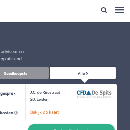
Snelheid
Plan een gratis 1e gesprek binnen 1 minuut
e adviseur en
 op afstand.
Goedkoopste
Alle 9
 gesprek
J.C. de Rijpstraat
20, Leiden
Bekijk op kaart
skosten
-
Maak gratis afspraak