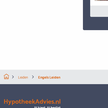
Leiden
Engels Leiden
HypotheekAdvies.nl
Jij kiest, jij beslist