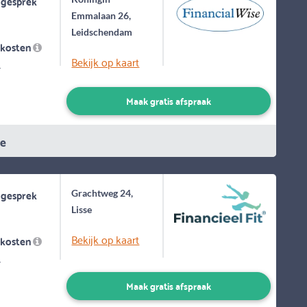
 gesprek
Emmalaan 26,
Leidschendam
skosten
Bekijk op kaart
-
Maak gratis afspraak
ie
 gesprek
Grachtweg 24,
Lisse
Bekijk op kaart
skosten
-
Maak gratis afspraak