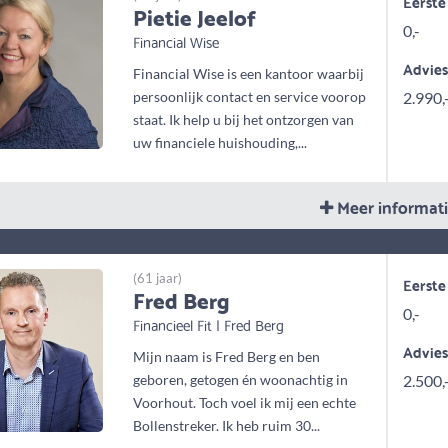
Eerste
Pietie Jeelof
0,-
Financial Wise
Advie
Financial Wise is een kantoor waarbij
persoonlijk contact en service voorop
2.990,
staat. Ik help u bij het ontzorgen van
uw financiele huishouding,...
Meer informat
(61 jaar)
Eerste
Fred Berg
0,-
Financieel Fit | Fred Berg
Advie
Mijn naam is Fred Berg en ben
geboren, getogen én woonachtig in
2.500,
Voorhout. Toch voel ik mij een echte
Bollenstreker. Ik heb ruim 30...