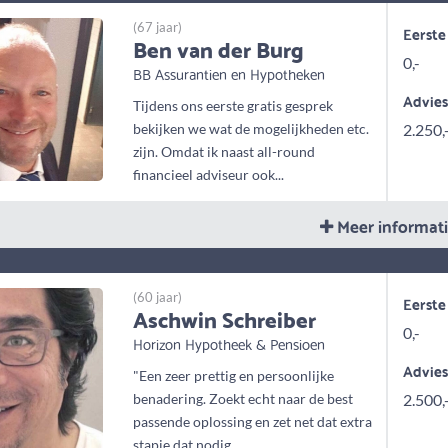
(67 jaar)
Eerste
Ben van der Burg
0,-
BB Assurantien en Hypotheken
Advie
Tijdens ons eerste gratis gesprek
bekijken we wat de mogelijkheden etc.
2.250,
zijn. Omdat ik naast all-round
financieel adviseur ook...
Meer informat
(60 jaar)
Eerste
Aschwin Schreiber
0,-
Horizon Hypotheek & Pensioen
Advie
"Een zeer prettig en persoonlijke
benadering. Zoekt echt naar de best
2.500,
passende oplossing en zet net dat extra
stapje dat nodig...