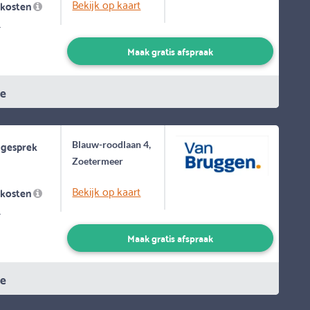
Bekijk op kaart
skosten
-
Maak gratis afspraak
ie
 gesprek
Blauw-roodlaan 4,
Zoetermeer
Bekijk op kaart
skosten
-
Maak gratis afspraak
ie