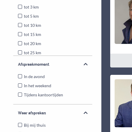
tot 3 km
tot 5 km
tot 10 km
tot 15 km
tot 20 km
tot 25 km
Heel Nederland
Afspraakmoment
In de avond
In het weekend
Tijdens kantoortijden
Waar afspreken
Bij mij thuis