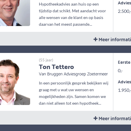
Advie
Hypotheekadvies aan huis op een
tijdstip dat schikt. Met aandacht voor
2.500,
alle wensen van de klant en op basis
daarvan het meest passende...
Meer informat
(55 jaar)
Eerste
Ton Tettero
0,-
Van Bruggen Adviesgroep Zoetermeer
Advie
In een persoonlijk gesprek bekijken wij
graag met u wat uw wensen en
1.950,
mogelijkheden zijn. Samen komen we
dan niet alleen tot een hypotheek...
Meer informat