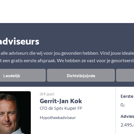
Aanbod
Keuze uit vele onafhankelijke adviseurs
adviseurs
r alle adviseurs die wij voor jou gevonden hebben. Vind jouw ideal
t een gratis eerste afspraak. We hebben ze vast voor je gesorteerd
Landelijk
Dichtstbijzijnde
(64 jaar)
Eerste
Gerrit-Jan Kok
0,-
CFD de Spits Kuiper FP
Advie
Hypotheekadviseur
2.495,