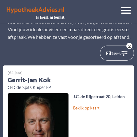
HypotheekAdvies.nl
Alle adviseurs
Jij kiest, jij beslist
Je ziet hier alle adviseurs die wij voor jou gevonden hebben.
Vind jouw ideale adviseur en maak direct een gratis eerste
afspraak. We hebben ze vast voor je gesorteerd op afstand.
2
Filters
(64 jaar)
Gerrit-Jan Kok
CFD de Spits Kuiper FP
J.C. de Rijpstraat 20, Leiden
Bekijk op kaart