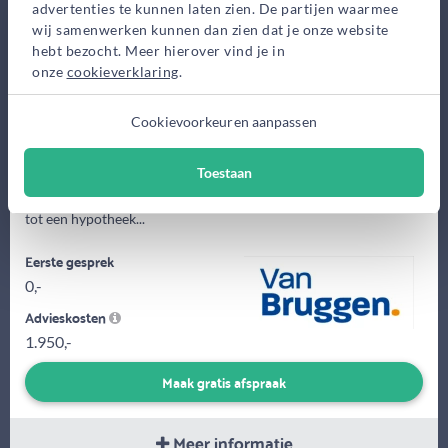
advertenties te kunnen laten zien. De partijen waarmee
Bekijk op kaart
wij samenwerken kunnen dan zien dat je onze website
hebt bezocht. Meer hierover vind je in
onze
cookieverklaring
.
Cookievoorkeuren aanpassen
In een persoonlijk gesprek bekijken wij graag met u wat uw
Toestaan
wensen en mogelijkheden zijn. Samen komen we dan niet alleen
tot een hypotheek...
Eerste gesprek
0,-
Advieskosten
1.950,-
Maak gratis afspraak
Meer informatie