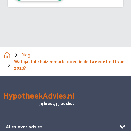
Blog
Wat gaat de huizenmarkt doen in de tweede helft van
2023?
HypotheekAdvies.nl
Jij kiest, jij beslist
Alles over advies