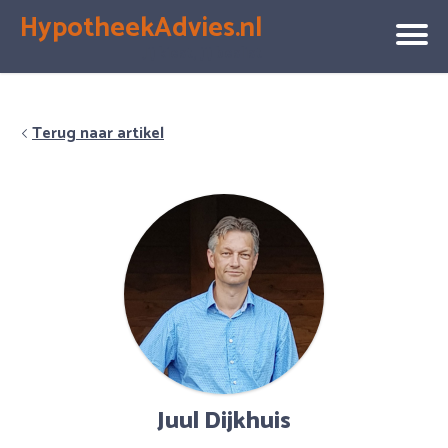
HypotheekAdvies.nl
Jij kiest, jij beslist
Terug naar artikel
Juul Dijkhuis