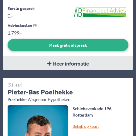
Eerste gesprek
0,-
Advieskosten
1.799,-
Maak gratis afspraak
Meer informatie
(51 jaar)
Pieter-Bas Poelhekke
Poelhekke Wagenaar Hypotheken
Schiehavenkade 196,
Rotterdam
Bekijk op kaart