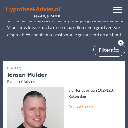
HypotheekAdvies.nl
Alle adviseurs
Jij kiest, jij beslist
Je ziet hier alle adviseurs die wij voor jou gevonden hebben.
Vind jouw ideale adviseur en maak direct een gratis eerste
afspraak. We hebben ze vast voor je gesorteerd op afstand.
1
Filters
(54 jaar)
Jeroen Mulder
Exclusief Advies
Lichtenauerlaan 102-120,
Rotterdam
Bekijk op kaart