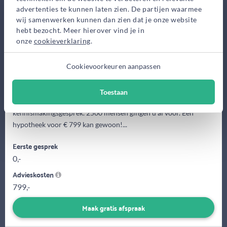
Rotterdam
advertenties te kunnen laten zien. De partijen waarmee
Bekijk op kaart
wij samenwerken kunnen dan zien dat je onze website
hebt bezocht. Meer hierover vind je in
onze
cookieverklaring
.
Cookievoorkeuren aanpassen
Toestaan
Maak vrijblijvend via www.dgoha.nl een gratis
kennismakingsgesprek. 2500 mensen gingen u al voor. Een
hypotheek voor € 799 kan gewoon!...
Eerste gesprek
0,-
Advieskosten
799,-
Maak gratis afspraak