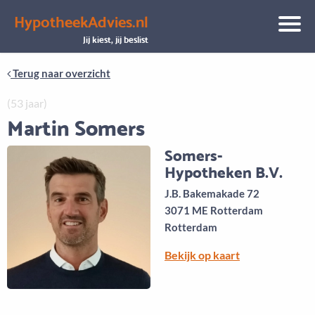
HypotheekAdvies.nl
Aanbod
Keuze uit vele onafhankelijke adviseurs
Jij kiest, jij beslist
Terug naar overzicht
(53 jaar)
Martin Somers
Somers-
Hypotheken B.V.
J.B. Bakemakade 72
3071 ME Rotterdam
Rotterdam
Bekijk op kaart