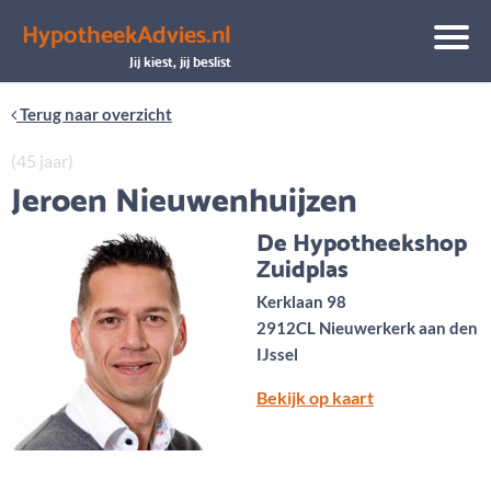
HypotheekAdvies.nl
Aanbod
Keuze uit vele onafhankelijke adviseurs
Jij kiest, jij beslist
Terug naar overzicht
(45 jaar)
Jeroen Nieuwenhuijzen
De Hypotheekshop
Zuidplas
Kerklaan 98
2912CL Nieuwerkerk aan den
IJssel
Bekijk op kaart