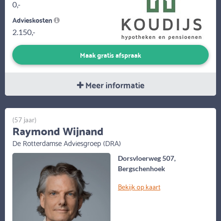
0,-
Advieskosten
2.150,-
Maak gratis afspraak
Meer informatie
(57 jaar)
Raymond Wijnand
De Rotterdamse Adviesgroep (DRA)
Dorsvloerweg 507,
Bergschenhoek
Bekijk op kaart