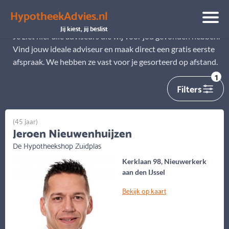
HypotheekAdvies.nl
Alle adviseurs
Jij kiest, jij beslist
Je ziet hier alle adviseurs die wij voor jou gevonden hebben.
Vind jouw ideale adviseur en maak direct een gratis eerste
afspraak. We hebben ze vast voor je gesorteerd op afstand.
1
Filters
(45 jaar)
Jeroen Nieuwenhuijzen
De Hypotheekshop Zuidplas
Kerklaan 98, Nieuwerkerk
aan den IJssel
Bekijk op kaart