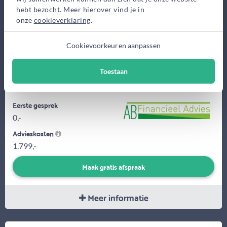
hebt bezocht. Meer hierover vind je in
onze
cookieverklaring
.
Cookievoorkeuren aanpassen
Wij bieden hypotheekadvies vanaf € 1.799,- voor starters en €
Toestaan
1.999,- voor doorstromers. Wij zijn gespecialiseerd in
hypotheek-...
Eerste gesprek
0,-
Advieskosten
1.799,-
Maak gratis afspraak
Meer informatie