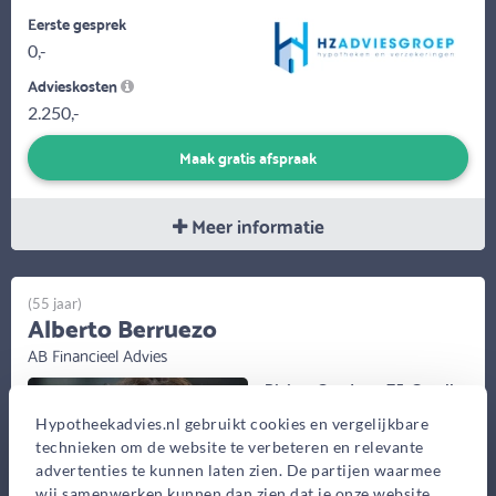
Eerste gesprek
0,-
Advieskosten
2.250,-
Maak gratis afspraak
Meer informatie
(55 jaar)
Alberto Berruezo
AB Financieel Advies
Rivium Quadrant 75, Capelle
aan den IJssel
Hypotheekadvies.nl gebruikt cookies en vergelijkbare
technieken om de website te verbeteren en relevante
Bekijk op kaart
advertenties te kunnen laten zien. De partijen waarmee
wij samenwerken kunnen dan zien dat je onze website