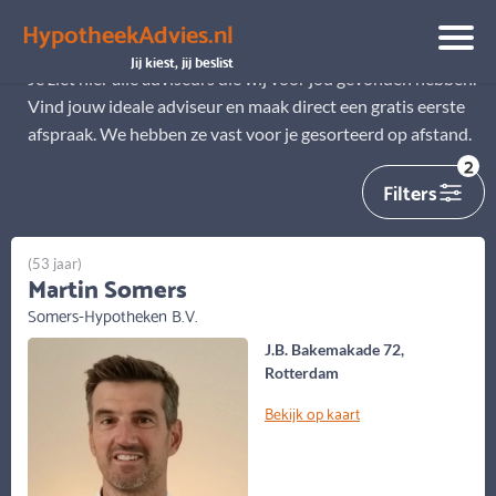
HypotheekAdvies.nl
Alle adviseurs
Jij kiest, jij beslist
Je ziet hier alle adviseurs die wij voor jou gevonden hebben.
Vind jouw ideale adviseur en maak direct een gratis eerste
afspraak. We hebben ze vast voor je gesorteerd op afstand.
2
Filters
(53 jaar)
Martin Somers
Somers-Hypotheken B.V.
J.B. Bakemakade 72,
Rotterdam
Bekijk op kaart