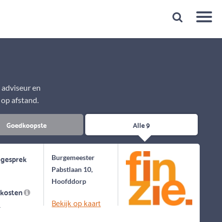
Snelheid
Plan een gratis 1e gesprek binnen 1 minuut
e adviseur en
 op afstand.
Goedkoopste
Alle 9
 gesprek
Burgemeester
Pabstlaan 10,
Hoofddorp
skosten
Bekijk op kaart
-