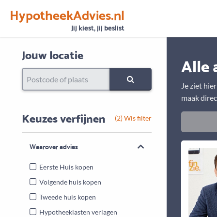
HypotheekAdvies.nl
Vertrouwen
Alle basisgegevens zijn gecontroleerd
Jij kiest, jij beslist
Jouw locatie
Alle 
Je ziet hie
maak direc
Keuzes verfijnen
(2) Wis filter
Waarover advies
Eerste Huis kopen
Volgende huis kopen
Tweede huis kopen
Hypotheeklasten verlagen