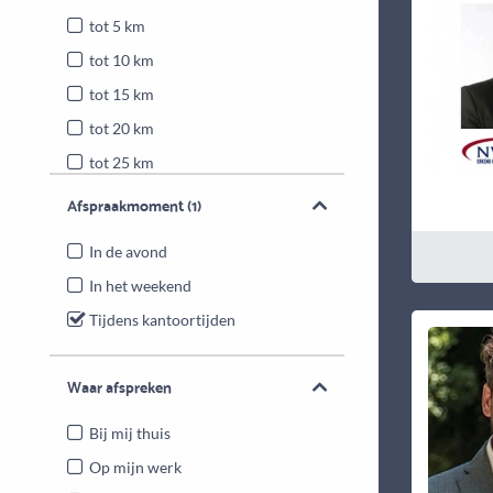
tot 5 km
tot 10 km
tot 15 km
tot 20 km
tot 25 km
Heel Nederland
Afspraakmoment
(1)
In de avond
In het weekend
Tijdens kantoortijden
Waar afspreken
Bij mij thuis
Op mijn werk