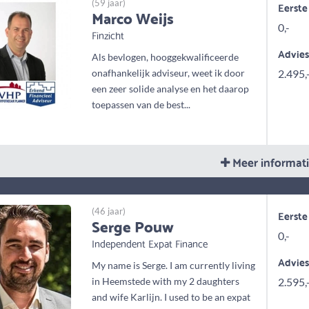
(59 jaar)
Eerste
Marco Weijs
0,-
Finzicht
Advie
Als bevlogen, hooggekwalificeerde
onafhankelijk adviseur, weet ik door
2.495,
een zeer solide analyse en het daarop
toepassen van de best...
Meer informat
(46 jaar)
Eerste
Serge Pouw
0,-
Independent Expat Finance
Advie
My name is Serge. I am currently living
in Heemstede with my 2 daughters
2.595,
and wife Karlijn. I used to be an expat