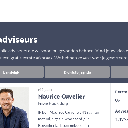
Aanbod
Keuze uit vele onafhankelijke adviseurs
adviseurs
r alle adviseurs die wij voor jou gevonden hebben. Vind jouw ideal
t een gratis eerste afspraak. We hebben ze vast voor je gesorteerd
Landelijk
Dichtstbijzijnde
(49 jaar)
Eerste
Maurice Cuvelier
0,-
Finzie Hoofddorp
Advie
Ik ben Maurice Cuvelier, 41 jaar en
met mijn gezin woonachtig in
1.499,
Bovenkerk. Ik ben geboren in