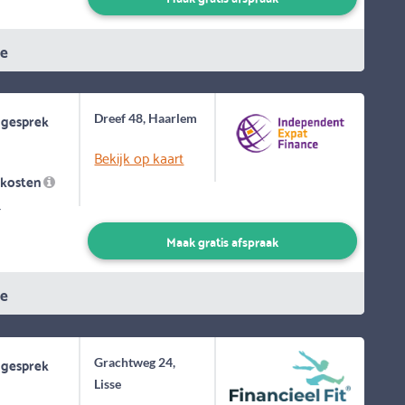
ie
 gesprek
Dreef 48, Haarlem
Bekijk op kaart
skosten
-
Maak gratis afspraak
ie
 gesprek
Grachtweg 24,
Lisse