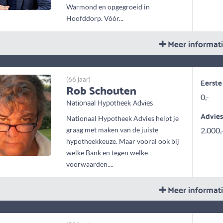
Warmond en opgegroeid in
Hoofddorp. Vóór...
Meer informat
(66 jaar)
Eerste
Rob Schouten
0,-
Nationaal Hypotheek Advies
Advie
Nationaal Hypotheek Advies helpt je
graag met maken van de juiste
2.000,
hypotheekkeuze. Maar vooral ook bij
welke Bank en tegen welke
voorwaarden....
Meer informat