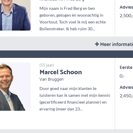
Advie
Mijn naam is Fred Berg en ben
geboren, getogen én woonachtig in
2.500,
Voorhout. Toch voel ik mij een echte
Bollenstreker. Ik heb ruim 30...
Meer informat
(55 jaar)
Eerste
Marcel Schoon
0,-
Van Bruggen
Advie
Door goed naar mijn klanten te
luisteren kan ik samen met mijn kennis
2.450,
(gecertificeerd financieel planner) en
ervaring (meer dan 23...