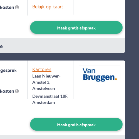
Bekijk op kaart
skosten
-
Maak gratis afspraak
ie
Kantoren
 gesprek
Laan Nieuwer-
Amstel 3,
Amstelveen
skosten
Deymanstraat 18F,
-
Amsterdam
Maak gratis afspraak