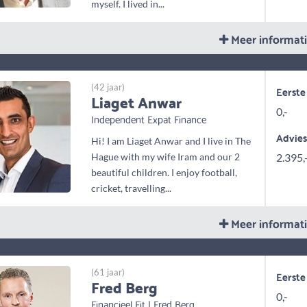
myself. I lived in...
Meer informat
(42 jaar)
Eerste
Liaget Anwar
0,-
Independent Expat Finance
Advie
Hi! I am Liaget Anwar and I live in The
Hague with my wife Iram and our 2
2.395,
beautiful children. I enjoy football,
cricket, travelling...
Meer informat
(61 jaar)
Eerste
Fred Berg
0,-
Financieel Fit | Fred Berg