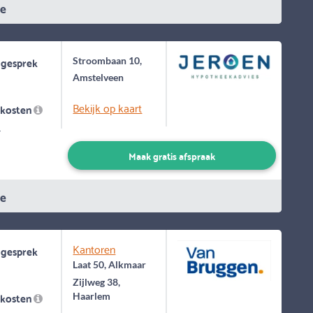
ie
 gesprek
Stroombaan 10,
Amstelveen
Bekijk op kaart
skosten
-
Maak gratis afspraak
ie
Kantoren
 gesprek
Laat 50, Alkmaar
Zijlweg 38,
skosten
Haarlem