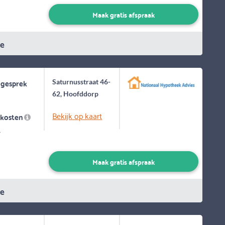
Maak gratis afspraak
ie
 gesprek
Saturnusstraat 46-
62, Hoofddorp
Bekijk op kaart
skosten
-
Maak gratis afspraak
ie