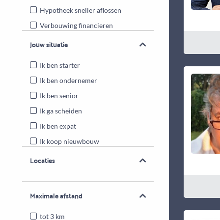
Hypotheek sneller aflossen
Verbouwing financieren
Energiebesparende maatregelen
Jouw situatie
Overwaarde benutten
Ik ben starter
Ik ben ondernemer
Ik ben senior
Ik ga scheiden
Ik ben expat
Ik koop nieuwbouw
Locaties
Maximale afstand
tot 3 km