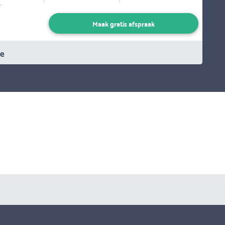
-
Maak gratis afspraak
ie