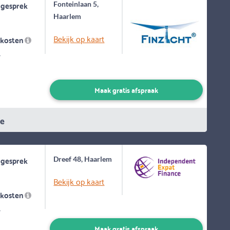
 gesprek
Fonteinlaan 5,
Haarlem
Bekijk op kaart
skosten
-
Maak gratis afspraak
ie
 gesprek
Dreef 48, Haarlem
Bekijk op kaart
skosten
-
Maak gratis afspraak