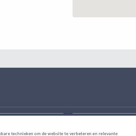
eek aanpassen
Zoek snel een adviseur in
kbare technieken om de website te verbeteren en relevante