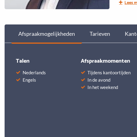
Lees 
It would
Afspraakmogelijkheden
Tarieven
Kant
Talen
Afspraakmomenten
Nederlands
Tijdens kantoortijden
Engels
In de avond
In het weekend