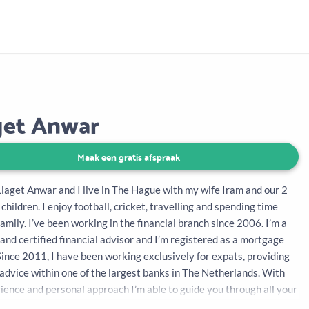
Aanbod
Keuze uit vele onafhankelijke adviseurs
get Anwar
Maak een gratis afspraak
Liaget Anwar and I live in The Hague with my wife Iram and our 2
 children. I enjoy football, cricket, travelling and spending time
amily. I’ve been working in the financial branch since 2006. I’m a
 and certified financial advisor and I’m registered as a mortgage
Since 2011, I have been working exclusively for expats, providing
 advice within one of the largest banks in The Netherlands. With
ience and personal approach I’m able to guide you through all your
 needs.