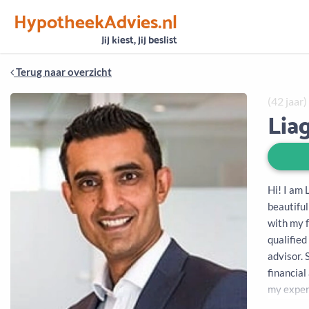
HypotheekAdvies.nl
Vertrouwen
Alle basisgegevens zijn gecontroleerd
Jij kiest, jij beslist
Terug naar overzicht
(42 jaar)
Lia
Hi! I am 
beautiful
with my f
qualified
advisor. 
financial
my exper
financial