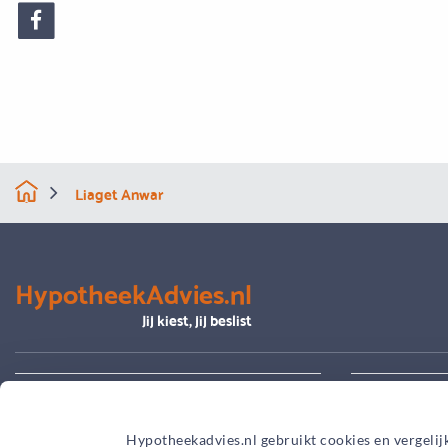
Liaget Anwar
HypotheekAdvies.nl
Jij kiest, jij beslist
Alles over advies
Je hypoth
Hypotheekadvies.nl gebruikt cookies en vergelij