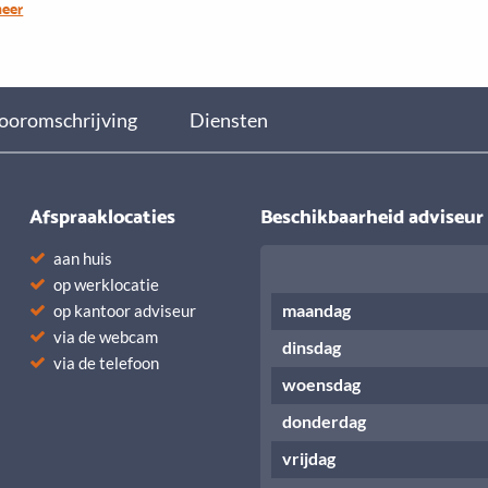
meer
 be my pleasure to meet you!
ooromschrijving
Diensten
Afspraaklocaties
Beschikbaarheid adviseur
aan huis
op werklocatie
maandag
op kantoor adviseur
via de webcam
dinsdag
via de telefoon
woensdag
donderdag
vrijdag