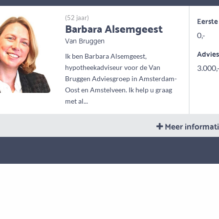
(52 jaar)
Eerste
Barbara Alsemgeest
0,-
Van Bruggen
Advie
Ik ben Barbara Alsemgeest,
hypotheekadviseur voor de Van
3.000,
Bruggen Adviesgroep in Amsterdam-
Oost en Amstelveen. Ik help u graag
met al...
Meer informat