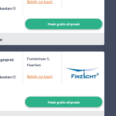
Bekijk op kaart
skosten
-
Maak gratis afspraak
ie
 gesprek
Fonteinlaan 5,
Haarlem
Bekijk op kaart
skosten
-
Maak gratis afspraak