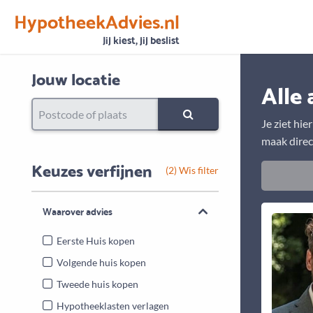
HypotheekAdvies.nl
Vertrouwen
Alle basisgegevens zijn gecontroleerd
Jij kiest, jij beslist
Jouw locatie
Alle 
Je ziet hie
maak direc
Keuzes verfijnen
(2) Wis filter
Waarover advies
Eerste Huis kopen
Volgende huis kopen
Tweede huis kopen
Hypotheeklasten verlagen