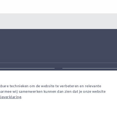
eek aanpassen
Zoek snel een adviseur in
kbare technieken om de website te verbeteren en relevante
waarmee wij samenwerken kunnen dan zien dat je onze website
ieverklaring
.
Privacy
Cookies
© 2026
HypotheekAdvies.nl