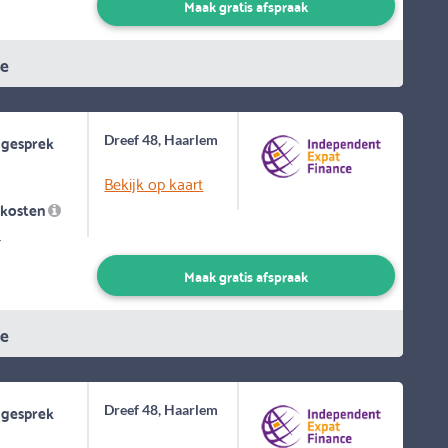
Maak gratis afspraak
ie
 gesprek
Dreef 48, Haarlem
Bekijk op kaart
skosten
-
Maak gratis afspraak
ie
 gesprek
Dreef 48, Haarlem