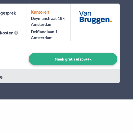
Kantoren
 gesprek
Deymanstraat 18F,
Amsterdam
skosten
Delflandlaan 1,
Amsterdam
-
Maak gratis afspraak
ie