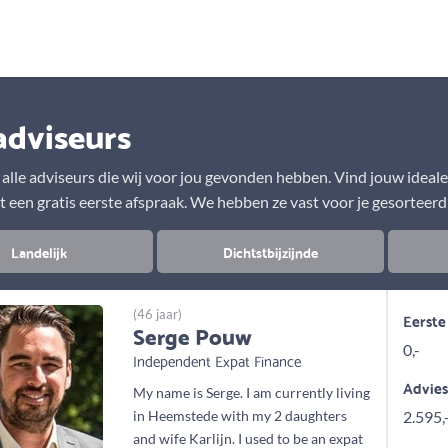
Aanbod
Keuze uit vele onafhankelijke adviseurs
adviseurs
r alle adviseurs die wij voor jou gevonden hebben. Vind jouw ideal
t een gratis eerste afspraak. We hebben ze vast voor je gesorteerd
Landelijk
Dichtstbijzijnde
(46 jaar)
Eerste
Serge Pouw
0,-
Independent Expat Finance
Advie
My name is Serge. I am currently living
in Heemstede with my 2 daughters
2.595,
and wife Karlijn. I used to be an expat