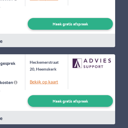
-
Maak gratis afspraak
ie
 gesprek
Heckemerstraat
20, Heemskerk
Bekijk op kaart
skosten
-
Maak gratis afspraak
ie