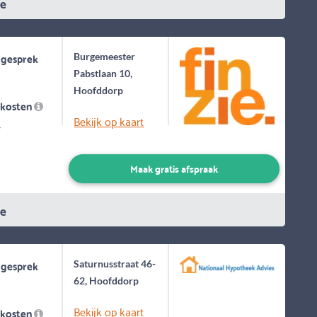
ie
 gesprek
Burgemeester
Pabstlaan 10,
Hoofddorp
skosten
Bekijk op kaart
-
Maak gratis afspraak
ie
 gesprek
Saturnusstraat 46-
62, Hoofddorp
Bekijk op kaart
skosten