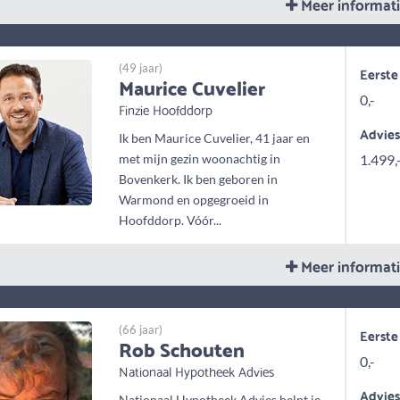
Meer informat
(49 jaar)
Eerste
Maurice Cuvelier
0,-
Finzie Hoofddorp
Advie
Ik ben Maurice Cuvelier, 41 jaar en
met mijn gezin woonachtig in
1.499,
Bovenkerk. Ik ben geboren in
Warmond en opgegroeid in
Hoofddorp. Vóór...
Meer informat
(66 jaar)
Eerste
Rob Schouten
0,-
Nationaal Hypotheek Advies
Advie
Nationaal Hypotheek Advies helpt je