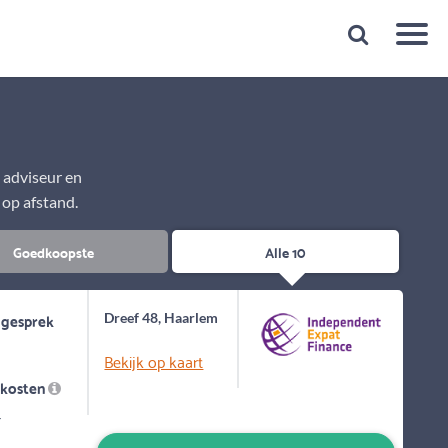
Snelheid
Plan een gratis 1e gesprek binnen 1 minuut
e adviseur en
 op afstand.
Goedkoopste
Alle 10
 gesprek
Dreef 48, Haarlem
Bekijk op kaart
skosten
-