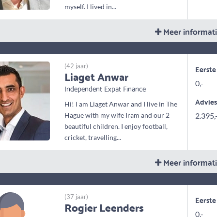
myself. I lived in...
Meer informat
(42 jaar)
Eerste
Liaget Anwar
0,-
Independent Expat Finance
Advie
Hi! I am Liaget Anwar and I live in The
Hague with my wife Iram and our 2
2.395,
beautiful children. I enjoy football,
cricket, travelling...
Meer informat
(37 jaar)
Eerste
Rogier Leenders
0,-