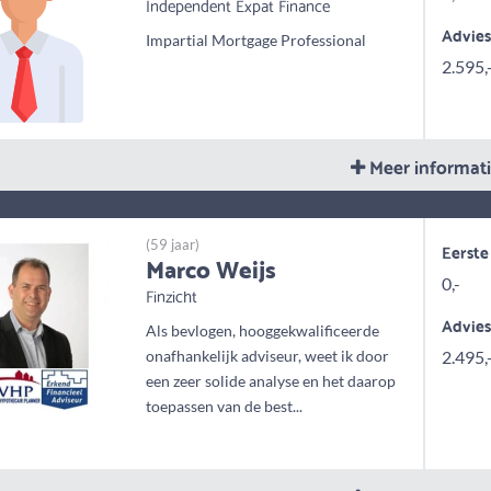
Independent Expat Finance
Advie
Impartial Mortgage Professional
2.595,
Meer informat
(59 jaar)
Eerste
Marco Weijs
0,-
Finzicht
Advie
Als bevlogen, hooggekwalificeerde
onafhankelijk adviseur, weet ik door
2.495,
een zeer solide analyse en het daarop
toepassen van de best...