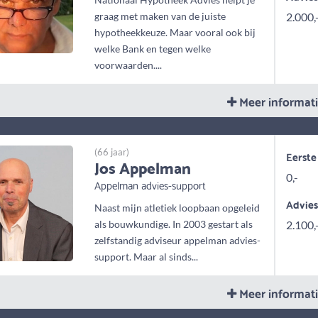
graag met maken van de juiste
2.000,
hypotheekkeuze. Maar vooral ook bij
welke Bank en tegen welke
voorwaarden....
Meer informat
(66 jaar)
Eerste
Jos Appelman
0,-
Appelman advies-support
Advie
Naast mijn atletiek loopbaan opgeleid
als bouwkundige. In 2003 gestart als
2.100,
zelfstandig adviseur appelman advies-
support. Maar al sinds...
Meer informat