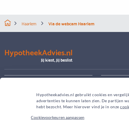
Haarlem
Via de webcam Haarlem
HypotheekAdvies.nl
Jij kiest, jij beslist
Alles over advies
Je hypoth
Hypotheekadvies.nl gebruikt cookies en vergelij
advertenties te kunnen laten zien. De partijen 
hebt bezocht. Meer hierover vind je in onze
cook
Cookievoorkeuren aanpassen