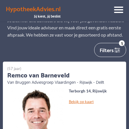
HypotheekAdvies.nl
Alle adviseurs
Jij kiest, jij beslist
Je ziet hier alle adviseurs die wij voor jou gevonden hebben.
Vind jouw ideale adviseur en maak direct een gratis eerste
afspraak. We hebben ze vast voor je gesorteerd op afstand.
1
Filters
(57 jaar)
Remco van Barneveld
Van Bruggen Adviesgroep Vlaardingen - Rijswijk - Delft
Terborgh 14, Rijswijk
Bekijk op kaart