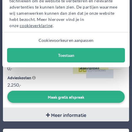
technieken om de website te verbeteren en relevante
advertenties te kunnen laten zien. De partijen waarmee
wij samenwerken kunnen dan zien dat je onze website
hebt bezocht. Meer hierover vind je in
onze
cookieverklaring
.
Tijdens ons eerste gratis gesprek bekijken we wat de
Cookievoorkeuren aanpassen
mogelijkheden etc. zijn. Omdat ik naast all-round financieel
adviseur ook...
Toestaan
Eerste gesprek
0,-
Advieskosten
2.250,-
Maak gratis afspraak
Meer informatie