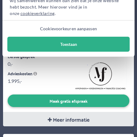
wij samenwerken kunnen dan zien dat je onze website
hebt bezocht. Meer hierover vind je in
onze
cookieverklaring
.
Cookievoorkeuren aanpassen
Klein kantoor direct en persoonlijk advies. Gespecialiseerd in
maatwerk hypotheken.
Toestaan
Eerste gesprek
0,-
Advieskosten
1.995,-
Maak gratis afspraak
Meer informatie