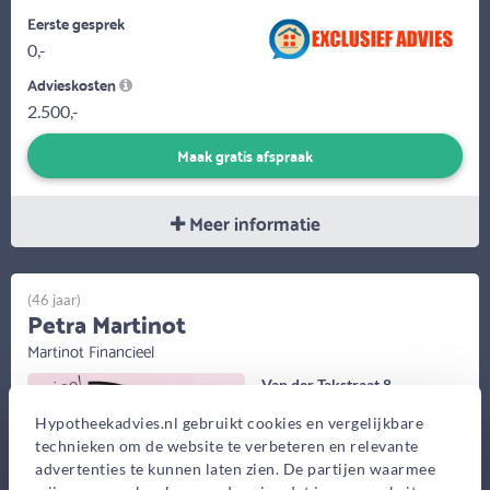
Eerste gesprek
0,-
Advieskosten
2.500,-
Maak gratis afspraak
Meer informatie
(46 jaar)
Petra Martinot
Martinot Financieel
Van der Takstraat 8,
Rotterdam
Hypotheekadvies.nl gebruikt cookies en vergelijkbare
Bekijk op kaart
technieken om de website te verbeteren en relevante
advertenties te kunnen laten zien. De partijen waarmee