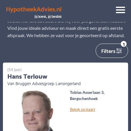
HypotheekAdvies.nl
Alle adviseurs
Jij kiest, jij beslist
Je ziet hier alle adviseurs die wij voor jou gevonden hebben.
Vind jouw ideale adviseur en maak direct een gratis eerste
afspraak. We hebben ze vast voor je gesorteerd op afstand.
1
Filters
(54 jaar)
Hans Terlouw
Van Bruggen Adviesgroep Lansingerland
Tobias Asserlaan 3,
Bergschenhoek
Bekijk op kaart