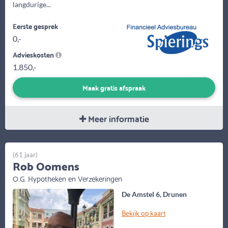
langdurige...
Eerste gesprek
0,-
Advieskosten
1.850,-
Maak gratis afspraak
Meer informatie
(61 jaar)
Rob Oomens
O.G. Hypotheken en Verzekeringen
De Amstel 6, Drunen
Bekijk op kaart