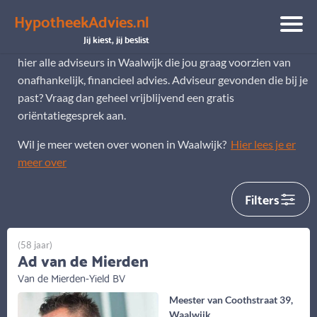
HypotheekAdvies.nl
Hypotheekadviseur Waalwijk
Jij kiest, jij beslist
Op zoek naar een hypotheekadviseur in Waalwijk? Je ziet
hier alle adviseurs in Waalwijk die jou graag voorzien van
onafhankelijk, financieel advies. Adviseur gevonden die bij je
past? Vraag dan geheel vrijblijvend een gratis
oriëntatiegesprek aan.
Wil je meer weten over wonen in Waalwijk?
Hier lees je er
meer over
Filters
(58 jaar)
Ad van de Mierden
Van de Mierden-Yield BV
Meester van Coothstraat 39,
Waalwijk