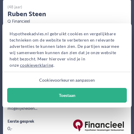
(48 jaar)
Ruben Steen
Q Financieel
Bosstraat 1, Oosterhout
Hypotheekadvies.nl gebruikt cookies en vergelijkbare
Bekijk op kaart
technieken om de website te verbeteren en relevante
advertenties te kunnen laten zien. De partijen waarmee
wij samenwerken kunnen dan zien dat je onze website
hebt bezocht. Meer hierover vind je in
onze
cookieverklaring
.
Cookievoorkeuren aanpassen
We doen het samen. Dat is waar ik voor ga. Ik luister goed naar
Toestaan
wat uw wensen zijn en leg in duidelijke taal uit wat uw
mogelijkheden...
Eerste gesprek
0,-