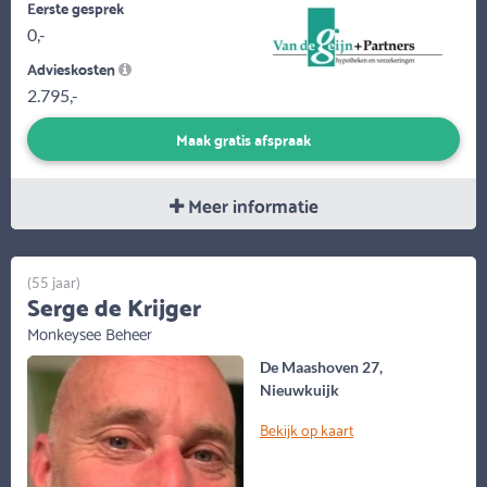
Eerste gesprek
0,-
Advieskosten
2.795,-
Maak gratis afspraak
Meer informatie
(55 jaar)
Serge de Krijger
Monkeysee Beheer
De Maashoven 27,
Nieuwkuijk
Bekijk op kaart