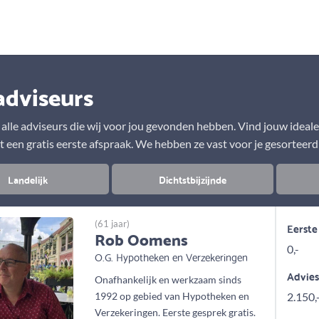
Aanbod
Keuze uit vele onafhankelijke adviseurs
adviseurs
r alle adviseurs die wij voor jou gevonden hebben. Vind jouw ideal
t een gratis eerste afspraak. We hebben ze vast voor je gesorteerd
Landelijk
Dichtstbijzijnde
(61 jaar)
Eerste
Rob Oomens
0,-
O.G. Hypotheken en Verzekeringen
Advie
Onafhankelijk en werkzaam sinds
1992 op gebied van Hypotheken en
2.150,
Verzekeringen. Eerste gesprek gratis.