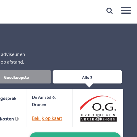
Snelheid
Plan een gratis 1e gesprek binnen 1 minuut
e adviseur en
 op afstand.
Goedkoopste
Alle 3
 gesprek
De Amstel 6,
Drunen
Bekijk op kaart
skosten
-