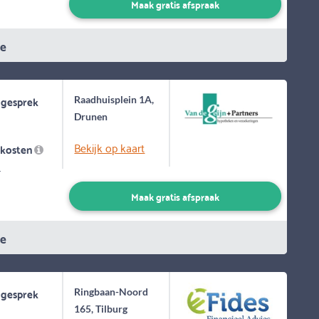
Maak gratis afspraak
ie
 gesprek
Raadhuisplein 1A,
Drunen
Bekijk op kaart
skosten
-
Maak gratis afspraak
ie
 gesprek
Ringbaan-Noord
165, Tilburg