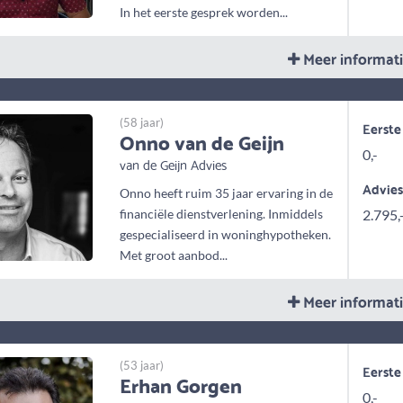
In het eerste gesprek worden...
Meer informat
(58 jaar)
Eerste
Onno van de Geijn
0,-
van de Geijn Advies
Advie
Onno heeft ruim 35 jaar ervaring in de
financiële dienstverlening. Inmiddels
2.795,
gespecialiseerd in woninghypotheken.
Met groot aanbod...
Meer informat
(53 jaar)
Eerste
Erhan Gorgen
0,-