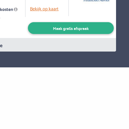
Bekijk op kaart
skosten
-
Maak gratis afspraak
ie