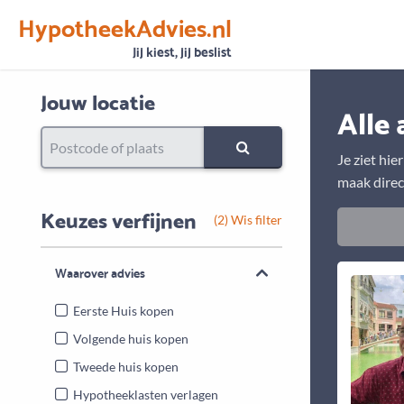
HypotheekAdvies.nl
Vertrouwen
Alle basisgegevens zijn gecontroleerd
Jij kiest, jij beslist
Jouw locatie
Alle 
Je ziet hie
maak direc
Keuzes verfijnen
(2) Wis filter
Waarover advies
Eerste Huis kopen
Volgende huis kopen
Tweede huis kopen
Hypotheeklasten verlagen