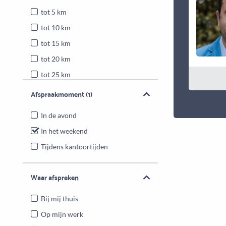
tot 5 km
tot 10 km
tot 15 km
tot 20 km
tot 25 km
Heel Nederland
Afspraakmoment
(1)
In de avond
In het weekend
Tijdens kantoortijden
Waar afspreken
Bij mij thuis
Op mijn werk