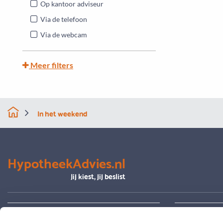
Op kantoor adviseur
Via de telefoon
Via de webcam
Meer filters
In het weekend
HypotheekAdvies.nl
Jij kiest, jij beslist
Alles over advies
Je hypoth