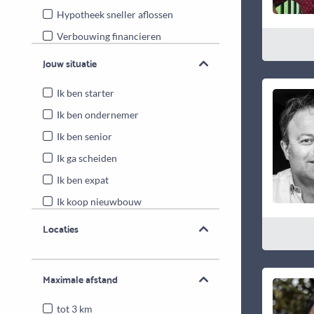
Hypotheek sneller aflossen
Verbouwing financieren
Energiebesparende maatregelen
Jouw situatie
Overwaarde benutten
Ik ben starter
Ik ben ondernemer
Ik ben senior
Ik ga scheiden
Ik ben expat
Ik koop nieuwbouw
Locaties
Maximale afstand
tot 3 km