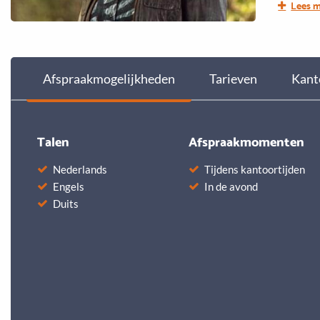
Lees 
Groeten 
Afspraakmogelijkheden
Tarieven
Kant
Talen
Afspraakmomenten
Nederlands
Tijdens kantoortijden
Engels
In de avond
Duits