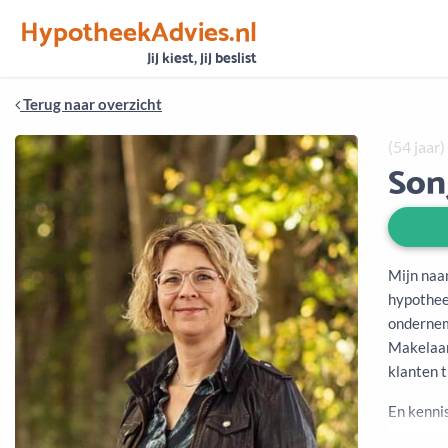
HypotheekAdvies.nl
Vertrouwen
Alle basisgegevens zijn gecontroleerd
Jij kiest, jij beslist
Terug naar overzicht
(54 jaar)
Son
Mijn naam
hypotheek
ondernem
Makelaar
klanten t
En kenni