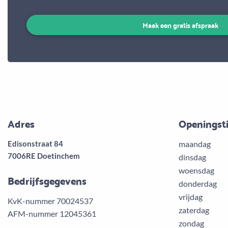
Maak een gratis afspraak
Adres
Openingst
Edisonstraat 84
maandag
7006RE Doetinchem
dinsdag
woensdag
Bedrijfsgegevens
donderdag
vrijdag
KvK-nummer 70024537
zaterdag
AFM-nummer 12045361
zondag