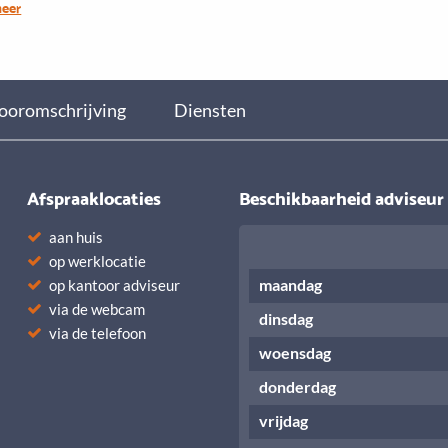
meer
Sonja
ooromschrijving
Diensten
Afspraaklocaties
Beschikbaarheid adviseur
aan huis
op werklocatie
maandag
op kantoor adviseur
via de webcam
dinsdag
via de telefoon
woensdag
donderdag
vrijdag