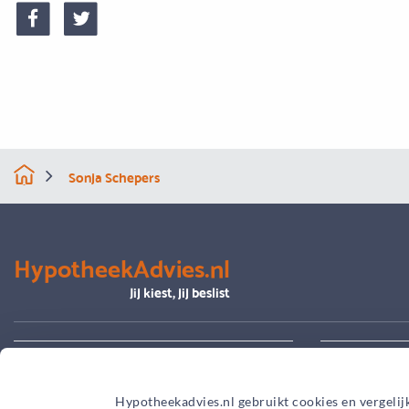
Sonja Schepers
HypotheekAdvies.nl
Jij kiest, jij beslist
Alles over advies
Je hypoth
Hypotheekadvies.nl gebruikt cookies en vergelij