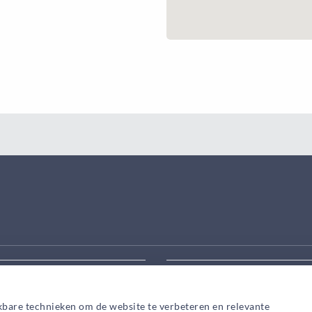
eek aanpassen
Zoek snel een adviseur in
kbare technieken om de website te verbeteren en relevante