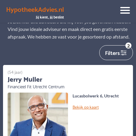
HypotheekAdvies.nl
Alle adviseurs
Jij kiest, jij beslist
Je ziet hier alle adviseurs die wij voor jou gevonden hebben.
Vind jouw ideale adviseur en maak direct een gratis eerste
afspraak. We hebben ze vast voor je gesorteerd op afstand.
2
Filters
(54 jaar)
Jerry Muller
Financieel Fit Utrecht Centrum
Lucasbolwerk 6, Utrecht
Bekijk op kaart