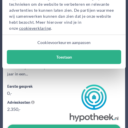
technieken om de website te verbeteren en relevante
Bekijk op kaart
advertenties te kunnen laten zien. De partijen waarmee
wij samenwerken kunnen dan zien dat je onze website
hebt bezocht. Meer hierover vind je in
onze
cookieverklaring
.
Cookievoorkeuren aanpassen
Toestaan
Mijn naam is Wesley van den Ham, 46 jaar oud en getrouwd met
Karen. Wij hebben 2 puberende dochters en wonen alweer 15
jaar in een...
Eerste gesprek
0,-
Advieskosten
2.350,-