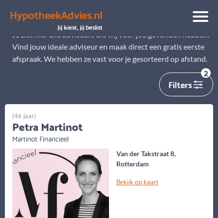
HypotheekAdvies.nl
Alle adviseurs
Jij kiest, jij beslist
Je ziet hier alle adviseurs die wij voor jou gevonden hebben.
Vind jouw ideale adviseur en maak direct een gratis eerste
afspraak. We hebben ze vast voor je gesorteerd op afstand.
2
Filters
(46 jaar)
Petra Martinot
Martinot Financieel
Van der Takstraat 8,
Rotterdam
Bekijk op kaart