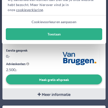
hebt bezocht. Meer hierover vind je in
onze
cookieverklaring
.
Cookievoorkeuren aanpassen
Ik ben Hans Terlouw en heb meer dan 20 jaar ervaring in de
Toestaan
financiële dienstverlening. Ik begeleid iedereen van A tot Z met
zijn hypotheek....
Eerste gesprek
0,-
Advieskosten
2.500,-
Maak gratis afspraak
Meer informatie