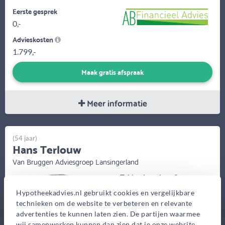
Eerste gesprek
0,-
Advieskosten
1.799,-
Maak gratis afspraak
Meer informatie
(54 jaar)
Hans Terlouw
Van Bruggen Adviesgroep Lansingerland
Tobias Asserlaan 3,
Bergschenhoek
Hypotheekadvies.nl gebruikt cookies en vergelijkbare
technieken om de website te verbeteren en relevante
Bekijk op kaart
advertenties te kunnen laten zien. De partijen waarmee
wij samenwerken kunnen dan zien dat je onze website