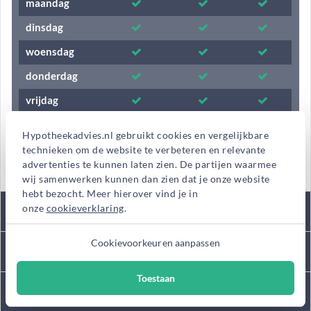
maandag
dinsdag
woensdag
donderdag
vrijdag
zaterdag
Hypotheekadvies.nl gebruikt cookies en vergelijkbare
zondag
technieken om de website te verbeteren en relevante
advertenties te kunnen laten zien. De partijen waarmee
wij samenwerken kunnen dan zien dat je onze website
hebt bezocht. Meer hierover vind je in
Tarieven
onze
cookieverklaring
.
Cookievoorkeuren aanpassen
Kantooromschrijving
Toestaan
Diensten