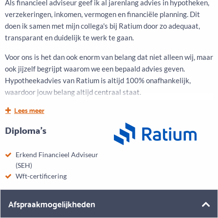
Als financieel adviseur geef ik al jarenlang advies in hypotheken,
verzekeringen, inkomen, vermogen en financiële planning. Dit
doen ik samen met mijn collega's bij Ratium door zo adequaat,
transparant en duidelijk te werk te gaan.
Voor ons is het dan ook enorm van belang dat niet alleen wij, maar
ook jijzelf begrijpt waarom we een bepaald advies geven.
Hypotheekadvies van Ratium is altijd 100% onafhankelijk,
waardoor jouw belang altijd centraal staat.
Lees meer
Samen gaan we op zoek naar de best passende hypotheek voor
jou. Daarna houden we contact om al je vragen te beantwoorden
Diploma's
en je op de hoogte te houden van de ontwikkelingen.
Erkend Financieel Adviseur
(SEH)
Wft-certificering
Afspraakmogelijkheden