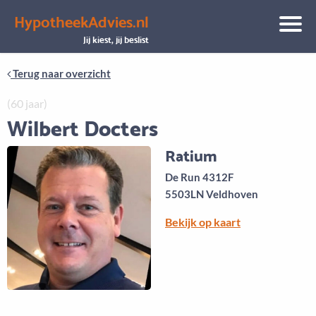
HypotheekAdvies.nl
Aanbod
Keuze uit vele onafhankelijke adviseurs
Jij kiest, jij beslist
Terug naar overzicht
(60 jaar)
Wilbert Docters
Ratium
De Run 4312F
5503LN Veldhoven
Bekijk op kaart