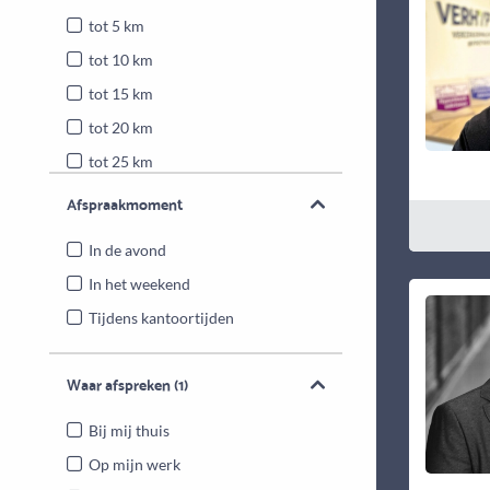
tot 5 km
tot 10 km
tot 15 km
tot 20 km
tot 25 km
Heel Nederland
Afspraakmoment
In de avond
In het weekend
Tijdens kantoortijden
Waar afspreken
(1)
Bij mij thuis
Op mijn werk