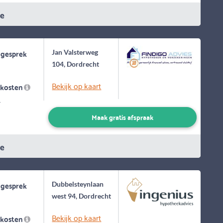
ie
 gesprek
Jan Valsterweg
104, Dordrecht
Bekijk op kaart
skosten
-
Maak gratis afspraak
ie
 gesprek
Dubbelsteynlaan
west 94, Dordrecht
Bekijk op kaart
skosten