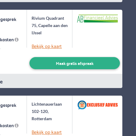
 gesprek
Rivium Quadrant
75, Capelle aan den
IJssel
skosten
Bekijk op kaart
-
Maak gratis afspraak
ie
 gesprek
Lichtenauerlaan
102-120,
Rotterdam
skosten
Bekijk op kaart
-