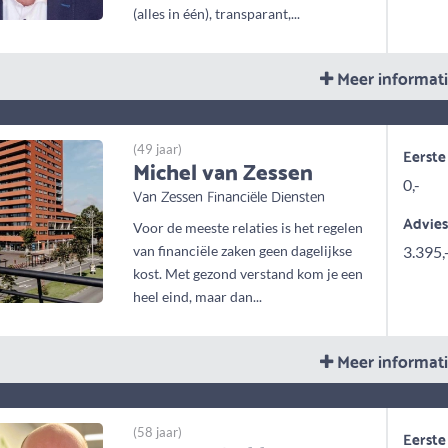
(alles in één), transparant,...
Meer informat
(49 jaar)
Eerste
Michel van Zessen
0,-
Van Zessen Financiële Diensten
Advie
Voor de meeste relaties is het regelen
van financiële zaken geen dagelijkse
3.395,
kost. Met gezond verstand kom je een
heel eind, maar dan...
Meer informat
(58 jaar)
Eerste