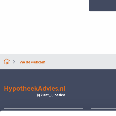
Via de webcam
HypotheekAdvies.nl
Jij kiest, jij beslist
Alles over advies
Je hypoth