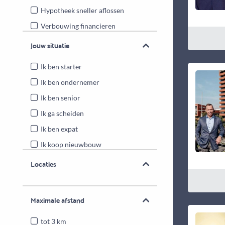
Hypotheek sneller aflossen
Verbouwing financieren
Energiebesparende maatregelen
Jouw situatie
Overwaarde benutten
Ik ben starter
Ik ben ondernemer
Ik ben senior
Ik ga scheiden
Ik ben expat
Ik koop nieuwbouw
Locaties
Maximale afstand
tot 3 km