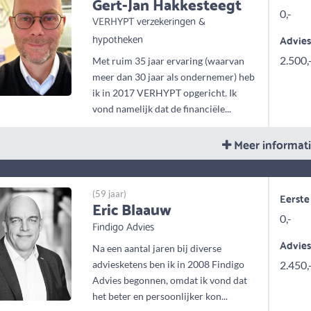
Gert-Jan Hakkesteegt
0,-
VERHYPT verzekeringen &
hypotheken
Advie
2.500,
Met ruim 35 jaar ervaring (waarvan
meer dan 30 jaar als ondernemer) heb
ik in 2017 VERHYPT opgericht. Ik
vond namelijk dat de financiële...
Meer informat
(59 jaar)
Eerste
Eric Blaauw
0,-
Findigo Advies
Advie
Na een aantal jaren bij diverse
adviesketens ben ik in 2008 Findigo
2.450,
Advies begonnen, omdat ik vond dat
het beter en persoonlijker kon...