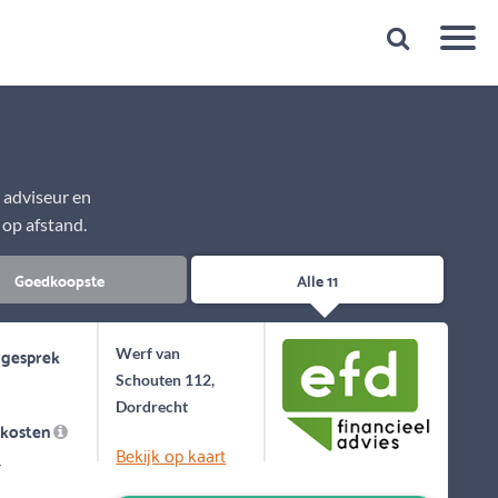
Snelheid
Plan een gratis 1e gesprek binnen 1 minuut
e adviseur en
 op afstand.
Goedkoopste
Alle 11
 gesprek
Werf van
Schouten 112,
Dordrecht
skosten
Bekijk op kaart
-