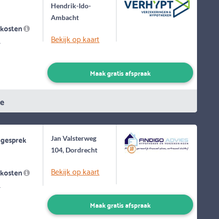
Hendrik-Ido-
Ambacht
skosten
Bekijk op kaart
-
Maak gratis afspraak
ie
 gesprek
Jan Valsterweg
104, Dordrecht
Bekijk op kaart
skosten
-
Maak gratis afspraak