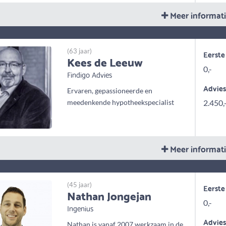
Meer informat
(63 jaar)
Eerste
Kees de Leeuw
0,-
Findigo Advies
Advie
Ervaren, gepassioneerde en
meedenkende hypotheekspecialist
2.450,
Meer informat
(45 jaar)
Eerste
Nathan Jongejan
0,-
Ingenius
Advie
Nathan is vanaf 2007 werkzaam in de