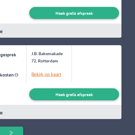
Maak gratis afspraak
ie
 gesprek
J.B. Bakemakade
72, Rotterdam
Bekijk op kaart
skosten
Maak gratis afspraak
ie