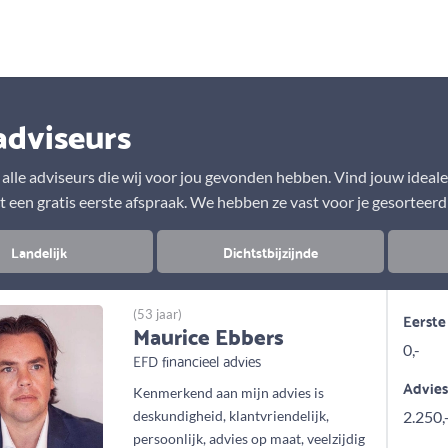
Aanbod
Keuze uit vele onafhankelijke adviseurs
adviseurs
r alle adviseurs die wij voor jou gevonden hebben. Vind jouw ideal
t een gratis eerste afspraak. We hebben ze vast voor je gesorteerd
Landelijk
Dichtstbijzijnde
(53 jaar)
Eerste
Maurice Ebbers
0,-
EFD financieel advies
Advie
Kenmerkend aan mijn advies is
deskundigheid, klantvriendelijk,
2.250,
persoonlijk, advies op maat, veelzijdig