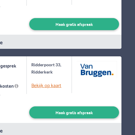
-
Maak gratis afspraak
ie
 gesprek
Ridderpoort 33,
Ridderkerk
Bekijk op kaart
skosten
-
Maak gratis afspraak
ie