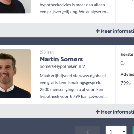
hypotheekadvies is meer dan alleen
een prijsvergelijking. We analyseren...
Meer informat
(53 jaar)
Eerste
Martin Somers
0,-
Somers-Hypotheken B.V.
Advie
Maak vrijblijvend via www.dgoha.nl
een gratis kennismakingsgesprek.
799,-
2500 mensen gingen u al voor. Een
hypotheek voor € 799 kan gewoon!...
Meer informat