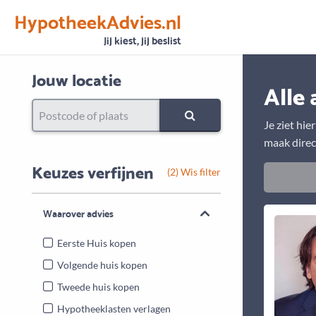
HypotheekAdvies.nl
Vertrouwen
Alle basisgegevens zijn gecontroleerd
Jij kiest, jij beslist
Jouw locatie
Alle 
Je ziet hie
maak direc
Keuzes verfijnen
(2) Wis filter
Waarover advies
Eerste Huis kopen
Volgende huis kopen
Tweede huis kopen
Hypotheeklasten verlagen