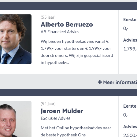
(55 jaar)
Eerste
Alberto Berruezo
0,-
AB Financieel Advies
Advie
Wij bieden hypotheekadvies vanaf €
1.799,- voor starters en € 1.999,- voor
1.799,
doorstromers. Wij zijn gespecialiseerd
in hypotheek-...
Meer informat
(54 jaar)
Eerste
Jeroen Mulder
0,-
Exclusief Advies
Advie
Met het Online hypotheekadvies naar
de beste hypotheek Ons
2.500,