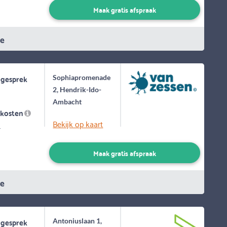
Maak gratis afspraak
ie
 gesprek
Sophiapromenade
2, Hendrik-Ido-
Ambacht
skosten
Bekijk op kaart
-
Maak gratis afspraak
ie
 gesprek
Antoniuslaan 1,