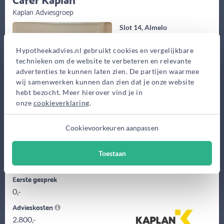
Kaplan Adviesgroep
Slot 14, Almelo
Bekijk op kaart
Hypotheekadvies.nl gebruikt cookies en vergelijkbare
technieken om de website te verbeteren en relevante
advertenties te kunnen laten zien. De partijen waarmee
wij samenwerken kunnen dan zien dat je onze website
hebt bezocht. Meer hierover vind je in
onze
cookieverklaring
.
Cookievoorkeuren aanpassen
Ik ben Cafer Kaplan, al ruim 30 jaar in het vak. Onafhankelijk
hypotheekadviseur voor zowel starters als doorstromers. Wij
Toestaan
bedienen...
Eerste gesprek
0,-
Advieskosten
2.800,-