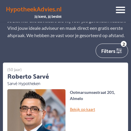
HypotheekAdvies.nl
Alle adviseurs
Jij kiest, jij beslist
Je ziet hier alle adviseurs die wij voor jou gevonden hebben.
Vind jouw ideale adviseur en maak direct een gratis eerste
afspraak. We hebben ze vast voor je gesorteerd op afstand.
2
Filters
(50 jaar)
Roberto Sarvé
Sarvé Hypotheken
Ootmarsumsestraat 201,
Almelo
Bekijk op kaart