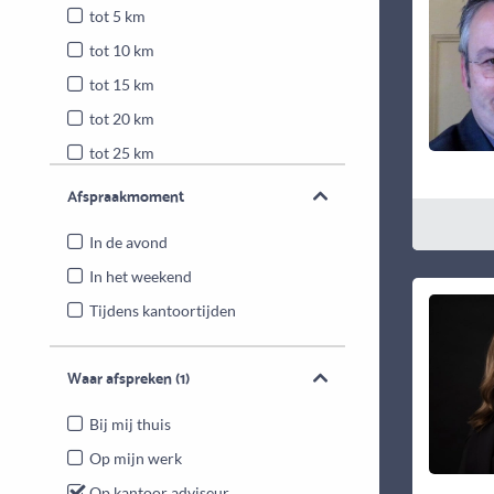
tot 5 km
tot 10 km
tot 15 km
tot 20 km
tot 25 km
Heel Nederland
Afspraakmoment
In de avond
In het weekend
Tijdens kantoortijden
Waar afspreken
(1)
Bij mij thuis
Op mijn werk
Op kantoor adviseur