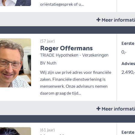
oriëntatiegesprek of u...
Meer informat
(57 jaar)
Eerste
Roger Offermans
0,-
TRIADE Hypotheken - Verzekeringen
BV Nuth
Advie
2.490,
Wij zijn uw privé adres voor financiële
zaken. Financiële dienstverlening is
mensenwerk. Onze adviseurs nemen
daarom graag de tijd...
Meer informat
(61 jaar)
Eerste