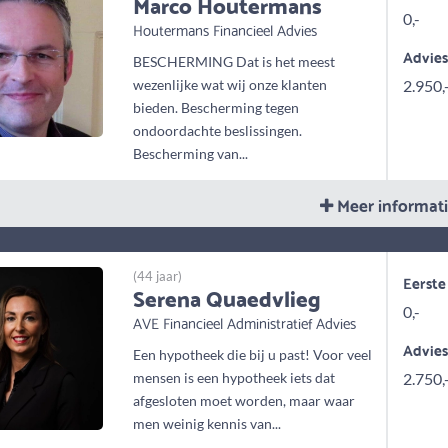
Marco Houtermans
0,-
Houtermans Financieel Advies
Advie
BESCHERMING Dat is het meest
wezenlijke wat wij onze klanten
2.950,
bieden. Bescherming tegen
ondoordachte beslissingen.
Bescherming van...
Meer informat
(44 jaar)
Eerste
Serena Quaedvlieg
0,-
AVE Financieel Administratief Advies
Advie
Een hypotheek die bij u past! Voor veel
mensen is een hypotheek iets dat
2.750,
afgesloten moet worden, maar waar
men weinig kennis van...