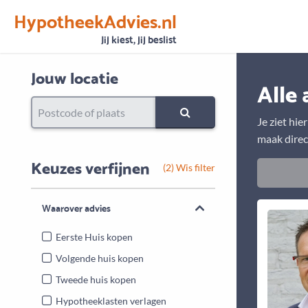
HypotheekAdvies.nl
Vertrouwen
Alle basisgegevens zijn gecontroleerd
Jij kiest, jij beslist
Jouw locatie
Alle 
Je ziet hie
maak direc
Keuzes verfijnen
(2) Wis filter
Waarover advies
Eerste Huis kopen
Volgende huis kopen
Tweede huis kopen
Hypotheeklasten verlagen