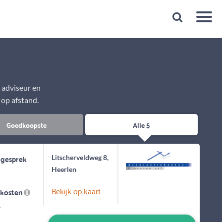
Snelheid
Plan een gratis 1e gesprek binnen 1 minuut
e adviseur en
 op afstand.
Goedkoopste
Alle 5
 gesprek
Litscherveldweg 8,
Heerlen
Bekijk op kaart
skosten
-