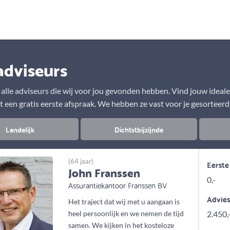
Aanbod
Keuze uit vele onafhankelijke adviseurs
adviseurs
r alle adviseurs die wij voor jou gevonden hebben. Vind jouw ideal
t een gratis eerste afspraak. We hebben ze vast voor je gesorteerd
Landelijk
Dichtstbijzijnde
(64 jaar)
Eerste
John Franssen
0,-
Assurantiekantoor Franssen BV
Advie
Het traject dat wij met u aangaan is
heel persoonlijk en we nemen de tijd
2.450,
samen. We kijken in het kosteloze