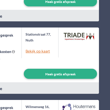
Maak gratis afspraak
ie
 gesprek
Stationstraat 77,
Nuth
Bekijk op kaart
skosten
-
Maak gratis afspraak
ie
 gesprek
Wilmenweg 16,