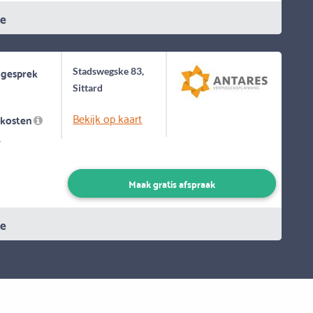
ie
 gesprek
Stadswegske 83,
Sittard
Bekijk op kaart
skosten
-
Maak gratis afspraak
ie