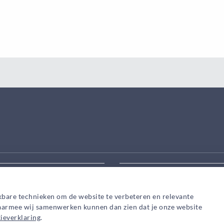
eek aanpassen
Zoek snel een adviseur in
kbare technieken om de website te verbeteren en relevante
waarmee wij samenwerken kunnen dan zien dat je onze website
ieverklaring
.