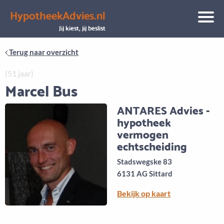
HypotheekAdvies.nl
Aanbod
Keuze uit vele onafhankelijke adviseurs
Jij kiest, jij beslist
Terug naar overzicht
(51 jaar)
Marcel Bus
ANTARES Advies -
hypotheek
vermogen
echtscheiding
Stadswegske 83
6131 AG Sittard
Bekijk op kaart