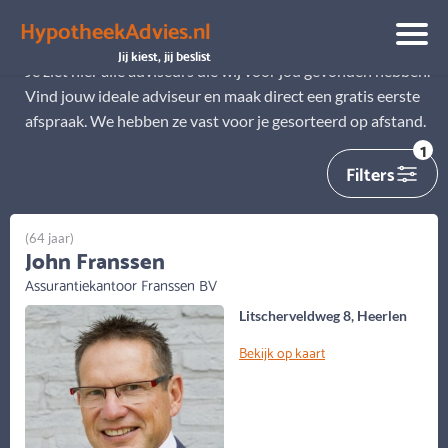
HypotheekAdvies.nl
Alle adviseurs
Jij kiest, jij beslist
Je ziet hier alle adviseurs die wij voor jou gevonden hebben.
Vind jouw ideale adviseur en maak direct een gratis eerste
afspraak. We hebben ze vast voor je gesorteerd op afstand.
1
Filters
(64 jaar)
John Franssen
Assurantiekantoor Franssen BV
Litscherveldweg 8, Heerlen
Bekijk op kaart