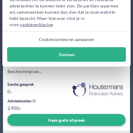
Bekijk op kaart
advertenties te kunnen laten zien. De partijen waarmee
wij samenwerken kunnen dan zien dat je onze website
hebt bezocht. Meer hierover vind je in
onze
cookieverklaring
.
Cookievoorkeuren aanpassen
Toestaan
BESCHERMING Dat is het meest wezenlijke wat wij onze
klanten bieden. Bescherming tegen ondoordachte beslissingen.
Bescherming van...
Eerste gesprek
0,-
Advieskosten
2.950,-
Maak gratis afspraak