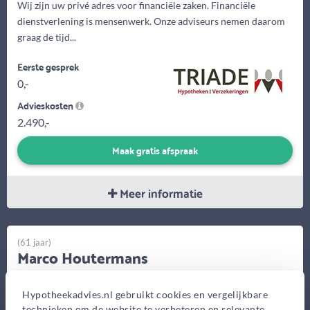
Wij zijn uw privé adres voor financiële zaken. Financiële
dienstverlening is mensenwerk. Onze adviseurs nemen daarom
graag de tijd...
Eerste gesprek
0,-
Advieskosten
2.490,-
Maak gratis afspraak
Meer informatie
(61 jaar)
Marco Houtermans
Houtermans Financieel Advies
Hypotheekadvies.nl gebruikt cookies en vergelijkbare
Wilmenweg 16, Merkelbeek
technieken om de website te verbeteren en relevante