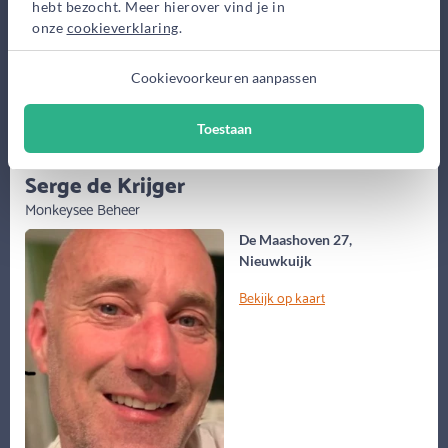
hebt bezocht. Meer hierover vind je in
Maak gratis afspraak
onze
cookieverklaring
.
Cookievoorkeuren aanpassen
Meer informatie
Toestaan
(55 jaar)
Serge de Krijger
Monkeysee Beheer
De Maashoven 27,
Nieuwkuijk
Bekijk op kaart