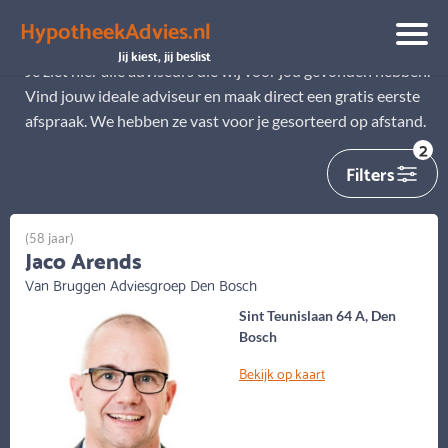
HypotheekAdvies.nl
Alle adviseurs
Jij kiest, jij beslist
Je ziet hier alle adviseurs die wij voor jou gevonden hebben.
Vind jouw ideale adviseur en maak direct een gratis eerste
afspraak. We hebben ze vast voor je gesorteerd op afstand.
2
Filters
(58 jaar)
Jaco Arends
Van Bruggen Adviesgroep Den Bosch
Sint Teunislaan 64 A, Den
Bosch
Bekijk op kaart