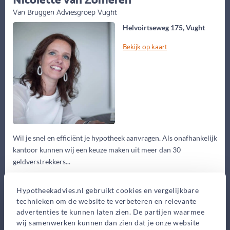
Van Bruggen Adviesgroep Vught
Helvoirtseweg 175, Vught
Bekijk op kaart
Wil je snel en efficiënt je hypotheek aanvragen. Als onafhankelijk
kantoor kunnen wij een keuze maken uit meer dan 30
geldverstrekkers...
Eerste gesprek
Hypotheekadvies.nl gebruikt cookies en vergelijkbare
0,-
technieken om de website te verbeteren en relevante
Advieskosten
advertenties te kunnen laten zien. De partijen waarmee
wij samenwerken kunnen dan zien dat je onze website
2.950,-