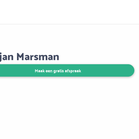
Aanbod
Keuze uit vele onafhankelijke adviseurs
jan Marsman
Maak een gratis afspraak