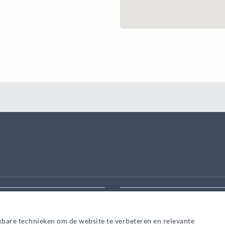
eek aanpassen
Zoek snel een adviseur in
kbare technieken om de website te verbeteren en relevante