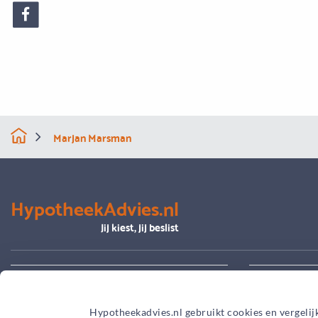
Marjan Marsman
HypotheekAdvies.nl
Jij kiest, jij beslist
Alles over advies
Je hypoth
Hypotheekadvies.nl gebruikt cookies en vergelij