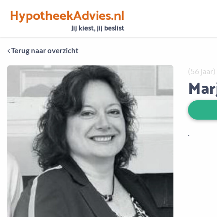
HypotheekAdvies.nl
Vertrouwen
Alle basisgegevens zijn gecontroleerd
Jij kiest, jij beslist
Terug naar overzicht
(56 jaar)
Mar
.