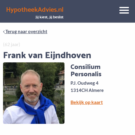
HypotheekAdvies.nl
Aanbod
Keuze uit vele onafhankelijke adviseurs
Jij kiest, jij beslist
Terug naar overzicht
(62 jaar)
Frank van Eijndhoven
Consilium
Personalis
P.J. Oudweg 4
1314CH Almere
Bekijk op kaart