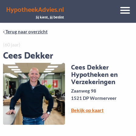
HypotheekAdvies.nl
Snelheid
Plan een gratis 1e gesprek binnen 1 minuut
Jij kiest, jij beslist
Terug naar overzicht
(60 jaar)
Cees Dekker
Cees Dekker
Hypotheken en
Verzekeringen
Zaanweg 98
1521 DP Wormerveer
Bekijk op kaart