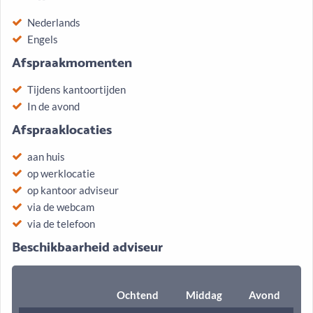
Nederlands
Engels
Afspraakmomenten
Tijdens kantoortijden
In de avond
Afspraaklocaties
aan huis
op werklocatie
op kantoor adviseur
via de webcam
via de telefoon
Beschikbaarheid adviseur
Ochtend
Middag
Avond