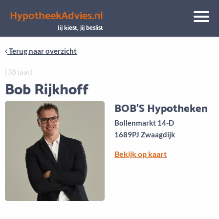
HypotheekAdvies.nl
Aanbod
Keuze uit vele onafhankelijke adviseurs
Jij kiest, jij beslist
Terug naar overzicht
(38 jaar)
Bob Rijkhoff
BOB'S Hypotheken
Bollenmarkt 14-D
1689PJ Zwaagdijk
Bekijk op kaart