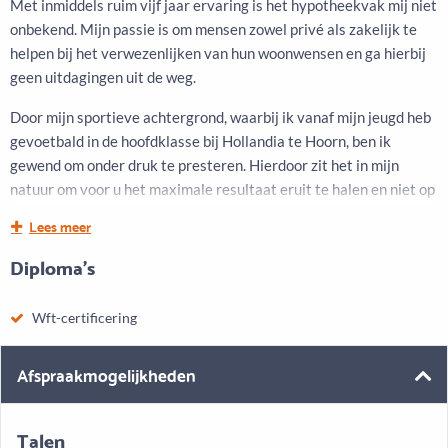
Met inmiddels ruim vijf jaar ervaring is het hypotheekvak mij niet
onbekend. Mijn passie is om mensen zowel privé als zakelijk te
helpen bij het verwezenlijken van hun woonwensen en ga hierbij
geen uitdagingen uit de weg.
Door mijn sportieve achtergrond, waarbij ik vanaf mijn jeugd heb
gevoetbald in de hoofdklasse bij Hollandia te Hoorn, ben ik
gewend om onder druk te presteren. Hierdoor zit het in mijn
natuur om voor u het maximale resultaat eruit te halen en niet op
te geven als het even tegenzit. Mijn doel is om te zorgen dat we
Lees meer
de hypotheek afsluiten die het beste bij u past en u daarbij zoveel
Diploma's
mogelijk te ontzorgen.
Wft-certificering
Afspraakmogelijkheden
Talen