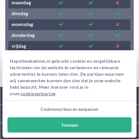
maandag
dinsdag
woensdag
donderdag
vrijdag
zaterdag
Hypotheekadvies.nl gebruikt cookies en vergelijkbare
technieken om de website te verbeteren en relevante
zondag
advertenties te kunnen laten zien. De partijen waarmee
wij samenwerken kunnen dan zien dat je onze website
hebt bezocht. Meer hierover vind je in
onze
cookieverklaring
.
Tarieven
Cookievoorkeuren aanpassen
Kantooromschrijving
Toestaan
Diensten