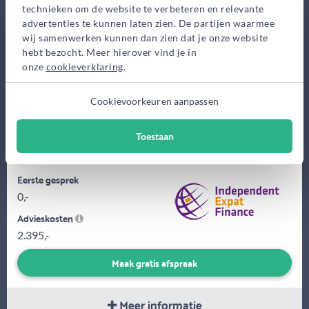
Bekijk op kaart
technieken om de website te verbeteren en relevante
advertenties te kunnen laten zien. De partijen waarmee
wij samenwerken kunnen dan zien dat je onze website
hebt bezocht. Meer hierover vind je in
onze
cookieverklaring
.
Cookievoorkeuren aanpassen
Hi! I am Liaget Anwar and I live in The Hague with my wife Iram
Toestaan
and our 2 beautiful children. I enjoy football, cricket, travelling...
Eerste gesprek
0,-
Advieskosten
2.395,-
Maak gratis afspraak
Meer informatie