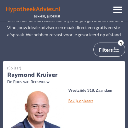
HypotheekAdvies.nl
Alle adviseurs
Jij kiest, jij beslist
Je ziet hier alle adviseurs die wij voor jou gevonden hebben.
Vind jouw ideale adviseur en maak direct een gratis eerste
afspraak. We hebben ze vast voor je gesorteerd op afstand.
1
Filters
(56 jaar)
Raymond Kruiver
De Roos van Renswouw
Westzijde 318, Zaandam
Bekijk op kaart