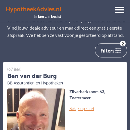
HypotheekAdvies.nl
Alle adviseurs
Jij kiest, jij beslist
Je ziet hier alle adviseurs die wij voor jou gevonden hebben.
Vind jouw ideale adviseur en maak direct een gratis eerste
afspraak. We hebben ze vast voor je gesorteerd op afstand.
2
Filters
(67 jaar)
Ben van der Burg
BB Assurantien en Hypotheken
Zilverberkzoom 63,
Zoetermeer
Bekijk op kaart