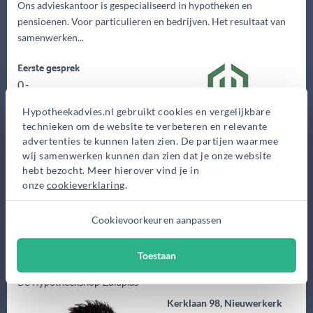
Ons advieskantoor is gespecialiseerd in hypotheken en
pensioenen. Voor particulieren en bedrijven. Het resultaat van
samenwerken...
Eerste gesprek
0,-
Advieskosten
Hypotheekadvies.nl gebruikt cookies en vergelijkbare
2.150,-
technieken om de website te verbeteren en relevante
advertenties te kunnen laten zien. De partijen waarmee
Maak gratis afspraak
wij samenwerken kunnen dan zien dat je onze website
hebt bezocht. Meer hierover vind je in
onze
cookieverklaring
.
Meer informatie
Cookievoorkeuren aanpassen
(45 jaar)
Toestaan
Jeroen Nieuwenhuijzen
De Hypotheekshop Zuidplas
Kerklaan 98, Nieuwerkerk