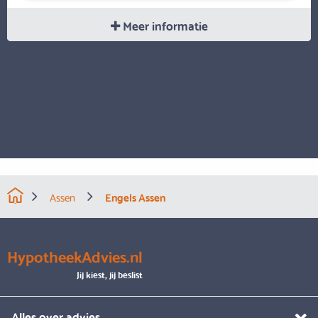
Meer informatie
Assen
Engels Assen
HypotheekAdvies.nl
Jij kiest, jij beslist
Alles over advies