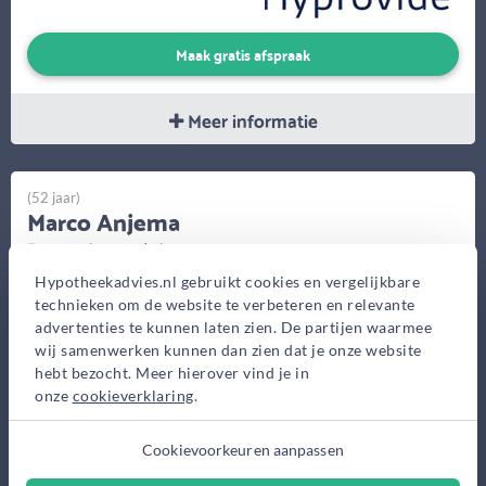
Maak gratis afspraak
Meer informatie
(52 jaar)
Marco Anjema
Financieel-Gezond.nl
Hypotheekadvies.nl gebruikt cookies en vergelijkbare
Borgstee 23, Assen
technieken om de website te verbeteren en relevante
Bekijk op kaart
advertenties te kunnen laten zien. De partijen waarmee
wij samenwerken kunnen dan zien dat je onze website
hebt bezocht. Meer hierover vind je in
onze
cookieverklaring
.
Cookievoorkeuren aanpassen