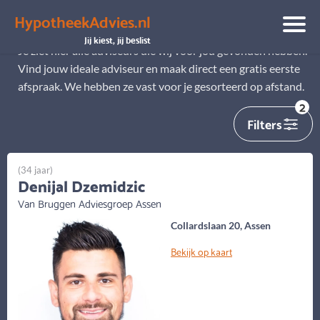
HypotheekAdvies.nl
Alle adviseurs
Jij kiest, jij beslist
Je ziet hier alle adviseurs die wij voor jou gevonden hebben.
Vind jouw ideale adviseur en maak direct een gratis eerste
afspraak. We hebben ze vast voor je gesorteerd op afstand.
2
Filters
(34 jaar)
Denijal Dzemidzic
Van Bruggen Adviesgroep Assen
Collardslaan 20, Assen
Bekijk op kaart