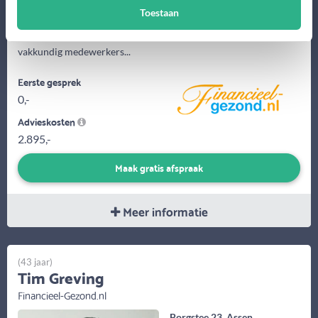
Toestaan
Financieel-Gezond.nl is opgericht in 2010 door Marco Anjema.
Het bedrijf is inmiddels uitgegroeid tot een team van 6
vakkundig medewerkers...
Eerste gesprek
0,-
Advieskosten
2.895,-
Maak gratis afspraak
Meer informatie
(43 jaar)
Tim Greving
Financieel-Gezond.nl
Borgstee 23, Assen