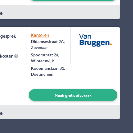
ie
Kantoren
 gesprek
Didamsestraat 2A,
Zevenaar
skosten
Spoorstraat 2a,
Winterswijk
-
Koopmanslaan 31,
Doetinchem
Maak gratis afspraak
ie