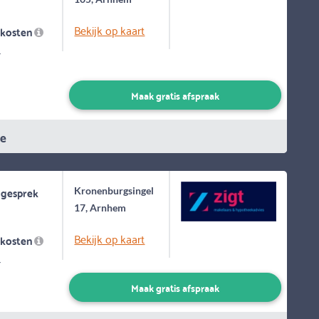
Bekijk op kaart
skosten
-
Maak gratis afspraak
ie
 gesprek
Kronenburgsingel
17, Arnhem
Bekijk op kaart
skosten
-
Maak gratis afspraak