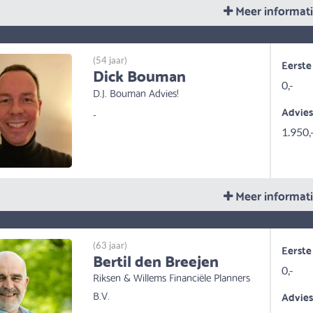
Meer informat
(54 jaar)
Eerste
Dick Bouman
0,-
D.J. Bouman Advies!
Advie
-
1.950,
Meer informat
(63 jaar)
Eerste
Bertil den Breejen
0,-
Riksen & Willems Financiële Planners
B.V.
Advie