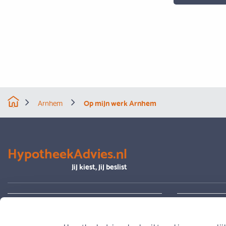
Arnhem
Op mijn werk Arnhem
HypotheekAdvies.nl
Jij kiest, jij beslist
Alles over advies
Je hypoth