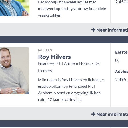
2.450,
Persoonlijk financieel advies met
maatwerkoplossing voor uw financiële
vraagstukken
Meer informat
(40 jaar)
Eerste
Roy Hilvers
0,-
Financieel Fit | Arnhem Noord / De
Liemers
Advie
2.495,
Mijn naam is Roy Hilvers en ik heet je
graag welkom bij Financieel Fit |
Arnhem Noord en omgeving. Ik heb
ruim 12 jaar ervaring in...
Meer informat