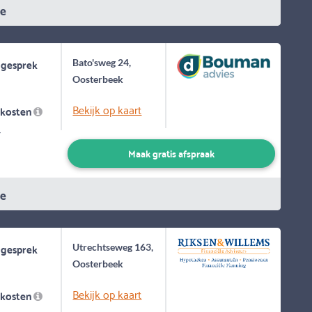
ie
 gesprek
Bato'sweg 24,
Oosterbeek
Bekijk op kaart
skosten
-
Maak gratis afspraak
ie
 gesprek
Utrechtseweg 163,
Oosterbeek
Bekijk op kaart
skosten