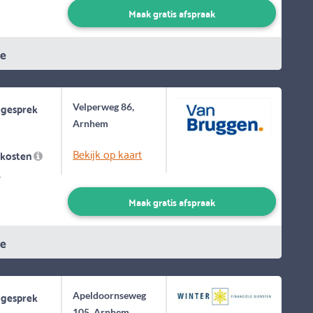
Maak gratis afspraak
ie
 gesprek
Velperweg 86,
Arnhem
Bekijk op kaart
skosten
-
Maak gratis afspraak
ie
 gesprek
Apeldoornseweg
105, Arnhem