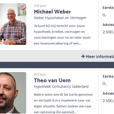
(58 jaar)
Eerste
Michael Weber
0,-
Weber Hypotheken en Vermogen
Advie
Je kunt bij mij terecht voor jouw
hypotheek, krediet, vermogen en
2.500,
voorzieningen voor nu en later zoals
een levensverzekering of een...
Meer informat
(63 jaar)
Eerste
Theo van Uem
0,-
Hypotheek Consultancy Gelderland
Advie
Iedere wens wordt ter harte genomen
en vertaald d.m.v maatwerk naar uw
2.500,
eigen situatie. Samen zoeken we naar
een oplossing die aansluit...