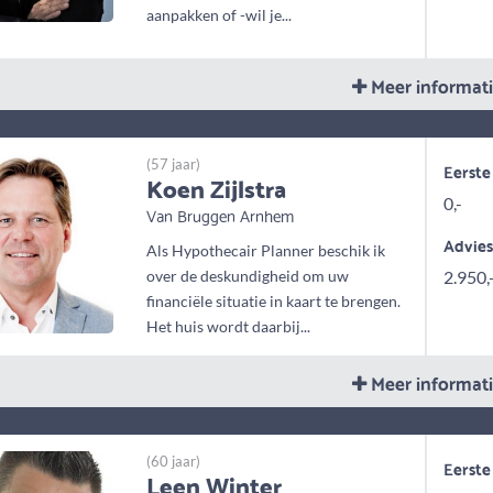
aanpakken of -wil je...
Meer informat
(57 jaar)
Eerste
Koen Zijlstra
0,-
Van Bruggen Arnhem
Advie
Als Hypothecair Planner beschik ik
over de deskundigheid om uw
2.950,
financiële situatie in kaart te brengen.
Het huis wordt daarbij...
Meer informat
(60 jaar)
Eerste
Leen Winter