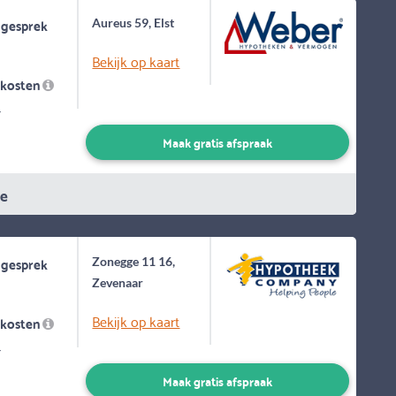
 gesprek
Aureus 59, Elst
Bekijk op kaart
skosten
-
Maak gratis afspraak
ie
 gesprek
Zonegge 11 16,
Zevenaar
Bekijk op kaart
skosten
-
Maak gratis afspraak