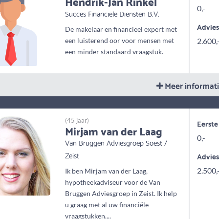
Hendrik-Jan Rinkel
0,-
Succes Financiële Diensten B.V.
Advie
De makelaar en financieel expert met
een luisterend oor voor mensen met
2.600,
een minder standaard vraagstuk.
Meer informat
(45 jaar)
Eerste
Mirjam van der Laag
0,-
Van Bruggen Adviesgroep Soest /
Zeist
Advie
2.500,
Ik ben Mirjam van der Laag,
hypotheekadviseur voor de Van
Bruggen Adviesgroep in Zeist. Ik help
u graag met al uw financiële
vraagstukken....