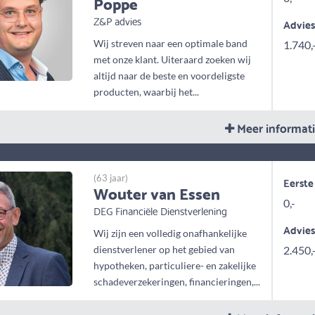
Poppe
Z&P advies
Advie
Wij streven naar een optimale band
1.740,
met onze klant. Uiteraard zoeken wij
altijd naar de beste en voordeligste
producten, waarbij het...
Meer informat
(63 jaar)
Eerste
Wouter van Essen
0,-
DEG Financiële Dienstverlening
Advie
Wij zijn een volledig onafhankelijke
dienstverlener op het gebied van
2.450,
hypotheken, particuliere- en zakelijke
schadeverzekeringen, financieringen,...