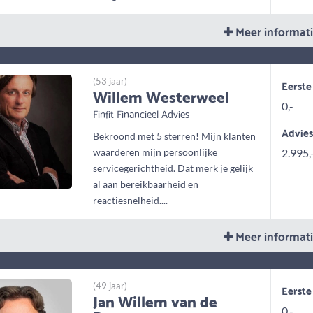
Meer informat
(53 jaar)
Eerste
Willem Westerweel
0,-
Finfit Financieel Advies
Advie
Bekroond met 5 sterren! Mijn klanten
waarderen mijn persoonlijke
2.995,
servicegerichtheid. Dat merk je gelijk
al aan bereikbaarheid en
reactiesnelheid....
Meer informat
(49 jaar)
Eerste
Jan Willem van de
0,-