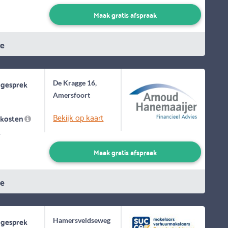
Maak gratis afspraak
ie
 gesprek
De Kragge 16,
Amersfoort
Bekijk op kaart
skosten
-
Maak gratis afspraak
ie
 gesprek
Hamersveldseweg