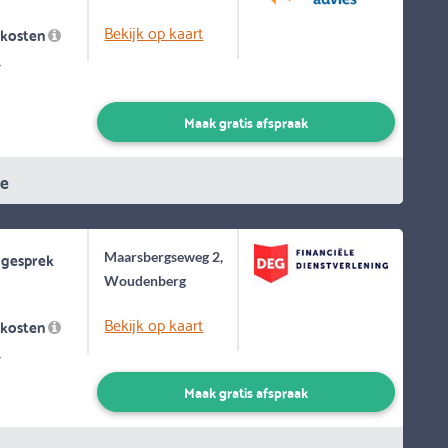
Bekijk op kaart
skosten
-
Maak gratis afspraak
ie
 gesprek
Maarsbergseweg 2,
Woudenberg
Bekijk op kaart
skosten
-
Maak gratis afspraak