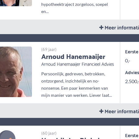
hypotheektraject zorgeloos, soepel
en...
Meer informat
(69 jaar)
Eerste
Arnoud Hanemaaijer
0,-
Arnoud Hanemaaijer Financieel Advies
Advie
Persoonlijk, gedreven, betrokken,
ontzorgend, inzichtelijk en no-
2.500,
nonsense. Een paar kenmerken van
mijn manier van werken. Liever laat...
Meer informat
(60 jaar)
Eerste