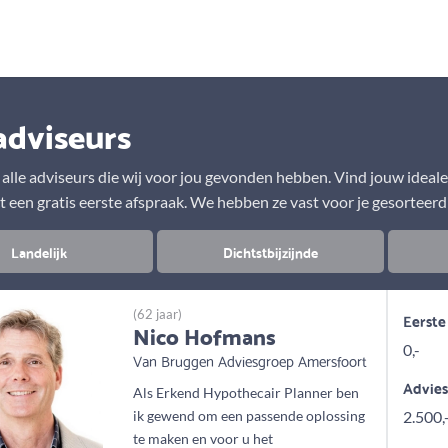
Aanbod
Keuze uit vele onafhankelijke adviseurs
adviseurs
r alle adviseurs die wij voor jou gevonden hebben. Vind jouw ideal
t een gratis eerste afspraak. We hebben ze vast voor je gesorteerd
Landelijk
Dichtstbijzijnde
(62 jaar)
Eerste
Nico Hofmans
0,-
Van Bruggen Adviesgroep Amersfoort
Advie
Als Erkend Hypothecair Planner ben
ik gewend om een passende oplossing
2.500,
te maken en voor u het