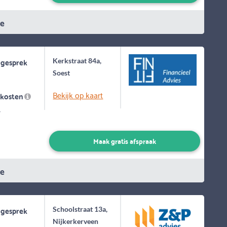
ie
 gesprek
Kerkstraat 84a,
Soest
Bekijk op kaart
skosten
-
Maak gratis afspraak
ie
 gesprek
Schoolstraat 13a,
Nijkerkerveen