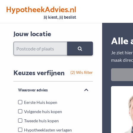
HypotheekAdvies.nl
Vertrouwen
Alle basisgegevens zijn gecontroleerd
Jij kiest, jij beslist
Jouw locatie
Alle 
Je ziet hie
maak direc
Keuzes verfijnen
(2) Wis filter
Waarover advies
Eerste Huis kopen
Volgende huis kopen
Tweede huis kopen
Hypotheeklasten verlagen