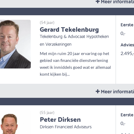
Meer informat
(54 jaar)
Eerste
Gerard Tekelenburg
0,-
Tekelenburg & Advocaat Hypotheken
en Verzekeringen
Advie
2.495,
Met mijn ruim 20 jaar ervaring op het
gebied van financiële dienstverlening
weet ik inmiddels goed wat er allemaal
komt kijken bij...
Meer informat
(55 jaar)
Eerste
Peter Dirksen
0,-
Dirksen Financieel Adviseurs