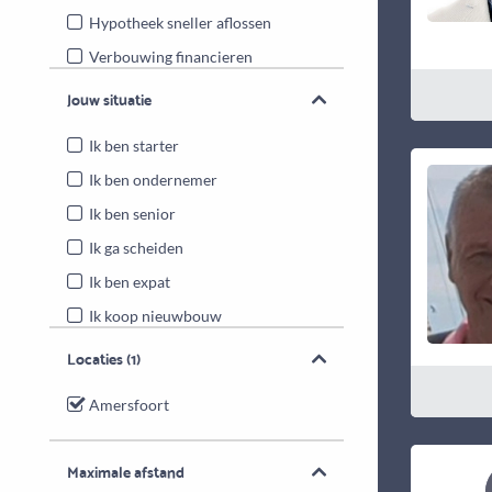
Hypotheek sneller aflossen
Verbouwing financieren
Energiebesparende maatregelen
Jouw situatie
Overwaarde benutten
Ik ben starter
Ik ben ondernemer
Ik ben senior
Ik ga scheiden
Ik ben expat
Ik koop nieuwbouw
Locaties
(1)
Amersfoort
Maximale afstand