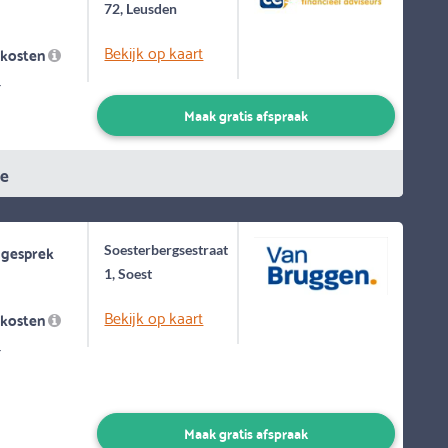
72, Leusden
Bekijk op kaart
skosten
-
Maak gratis afspraak
ie
 gesprek
Soesterbergsestraat
1, Soest
Bekijk op kaart
skosten
-
Maak gratis afspraak