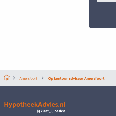
Amersfoort
Op kantoor adviseur Amersfoort
HypotheekAdvies.nl
Jij kiest, jij beslist