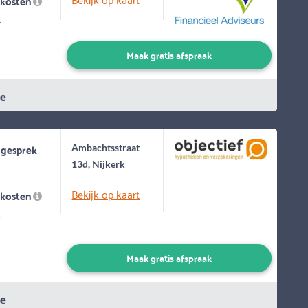
skosten
-
Maak gratis afspraak
ie
 gesprek
Ambachtsstraat
13d, Nijkerk
Bekijk op kaart
skosten
-
Maak gratis afspraak
ie