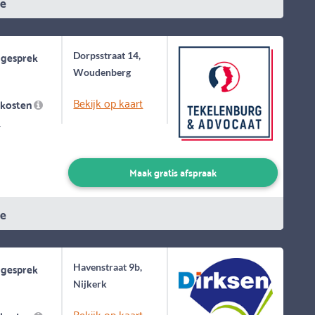
ie
 gesprek
Dorpsstraat 14,
Woudenberg
Bekijk op kaart
skosten
-
Maak gratis afspraak
ie
 gesprek
Havenstraat 9b,
Nijkerk
Bekijk op kaart