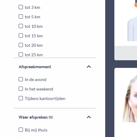
tot 3 km
tot 5 km
tot 10 km
tot 15 km
tot 20 km
tot 25 km
Heel Nederland
Afspraakmoment
In de avond
In het weekend
Tijdens kantoortijden
Waar afspreken
(1)
Bij mij thuis