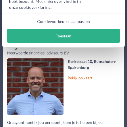
Maak gratis afspraak
hebt bezocht. Meer hierover vind je in
onze
cookieverklaring
.
Meer informatie
Cookievoorkeuren aanpassen
Toestaan
(55 jaar)
Zeger van Twillert
Meerwaerde financieel adviseurs BV
Kerkstraat 10, Bunschoten-
Spakenburg
Bekijk op kaart
Graag ontmoet ik jou persoonlijk om je te helpen bij een