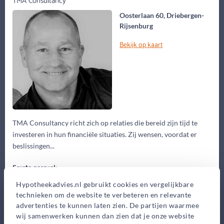
Oosterlaan 60, Driebergen-
Rijsenburg
Bekijk op kaart
TMA Consultancy richt zich op relaties die bereid zijn tijd te
investeren in hun financiële situaties. Zij wensen, voordat er
beslissingen...
Eerste gesprek
0,-
Hypotheekadvies.nl gebruikt cookies en vergelijkbare
Advieskosten
technieken om de website te verbeteren en relevante
advertenties te kunnen laten zien. De partijen waarmee
2.250,-
wij samenwerken kunnen dan zien dat je onze website