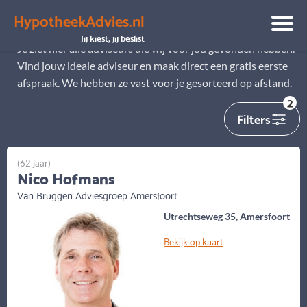
HypotheekAdvies.nl
Alle adviseurs
Jij kiest, jij beslist
Je ziet hier alle adviseurs die wij voor jou gevonden hebben.
Vind jouw ideale adviseur en maak direct een gratis eerste
afspraak. We hebben ze vast voor je gesorteerd op afstand.
2
Filters
(62 jaar)
Nico Hofmans
Van Bruggen Adviesgroep Amersfoort
Utrechtseweg 35, Amersfoort
Bekijk op kaart