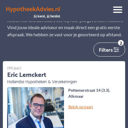
HypotheekAdvies.nl
Alle adviseurs
Jij kiest, jij beslist
Je ziet hier alle adviseurs die wij voor jou gevonden hebben.
Vind jouw ideale adviseur en maak direct een gratis eerste
afspraak. We hebben ze vast voor je gesorteerd op afstand.
2
Filters
(44 jaar)
Eric Lemckert
Hollandse Hypotheken & Verzekeringen
Pettemerstraat 14 (3.3),
Alkmaar
Bekijk op kaart