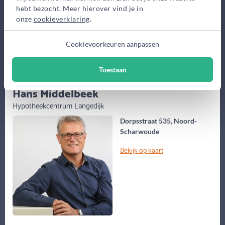
hebt bezocht. Meer hierover vind je in
Maak gratis afspraak
onze
cookieverklaring
.
Meer informatie
Cookievoorkeuren aanpassen
Toestaan
(58 jaar)
Hans Middelbeek
Hypotheekcentrum Langedijk
Dorpsstraat 535, Noord-
Scharwoude
Bekijk op kaart