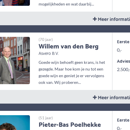
mogelijkheden en wat daarbij...
Meer informat
(70 jaar)
Eerste
Willem van den Berg
0,-
Asvero B.V.
Advie
Goede wijn behoeft geen krans, is het
gezegde. Maar hoe kom je nu tot een
2.500,
goede wijn en geniet je er vervolgens
ook van. Wij proberen...
Meer informat
(51 jaar)
Eerste
Pieter-Bas Poelhekke
0,-