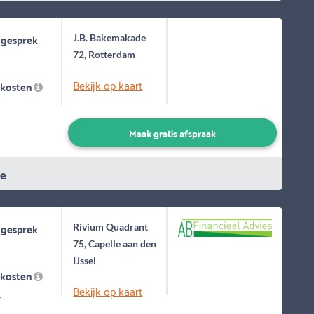
 gesprek
J.B. Bakemakade
72, Rotterdam
Bekijk op kaart
skosten
Maak gratis afspraak
ie
 gesprek
Rivium Quadrant
75, Capelle aan den
IJssel
skosten
Bekijk op kaart
-