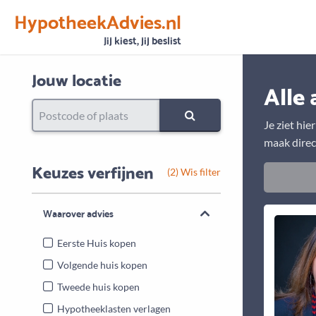
HypotheekAdvies.nl
Vertrouwen
Alle basisgegevens zijn gecontroleerd
Jij kiest, jij beslist
Jouw locatie
Alle 
Je ziet hie
maak direc
Keuzes verfijnen
(2) Wis filter
Waarover advies
Eerste Huis kopen
Volgende huis kopen
Tweede huis kopen
Hypotheeklasten verlagen