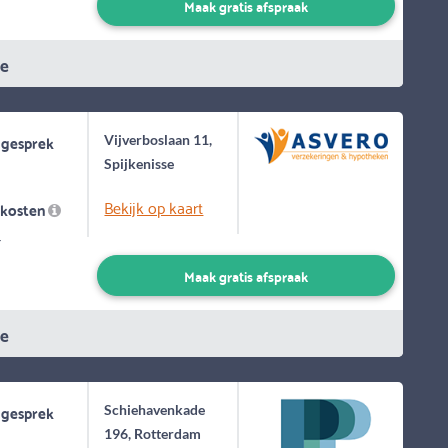
Maak gratis afspraak
ie
 gesprek
Vijverboslaan 11,
Spijkenisse
Bekijk op kaart
skosten
-
Maak gratis afspraak
ie
 gesprek
Schiehavenkade
196, Rotterdam