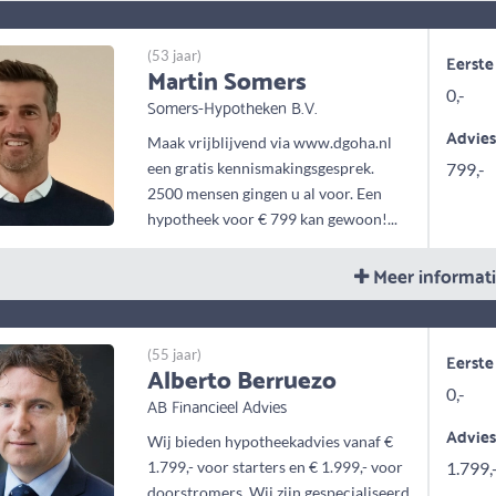
(53 jaar)
Eerste
Martin Somers
0,-
Somers-Hypotheken B.V.
Advie
Maak vrijblijvend via www.dgoha.nl
een gratis kennismakingsgesprek.
799,-
2500 mensen gingen u al voor. Een
hypotheek voor € 799 kan gewoon!...
Meer informat
(55 jaar)
Eerste
Alberto Berruezo
0,-
AB Financieel Advies
Advie
Wij bieden hypotheekadvies vanaf €
1.799,- voor starters en € 1.999,- voor
1.799,
doorstromers. Wij zijn gespecialiseerd