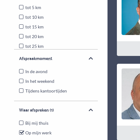
tot 5 km
tot 10 km
tot 15 km
tot 20 km
tot 25 km
Heel Nederland
Afspraakmoment
In de avond
In het weekend
Tijdens kantoortijden
Waar afspreken
(1)
Bij mij thuis
Op mijn werk