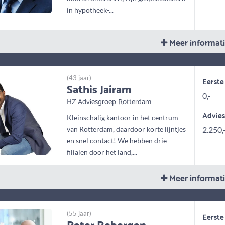
in hypotheek-...
Meer informat
(43 jaar)
Eerste
Sathis Jairam
0,-
HZ Adviesgroep Rotterdam
Advie
Kleinschalig kantoor in het centrum
van Rotterdam, daardoor korte lijntjes
2.250,
en snel contact! We hebben drie
filialen door het land,...
Meer informat
(55 jaar)
Eerste
Peter Rebergen