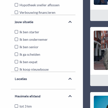
Hypotheek sneller aflossen
Verbouwing financieren
Energiebesparende maatregelen
Jouw situatie
Overwaarde benutten
Ik ben starter
Ik ben ondernemer
Ik ben senior
Ik ga scheiden
Ik ben expat
Ik koop nieuwbouw
Locaties
Maximale afstand
tot 3 km