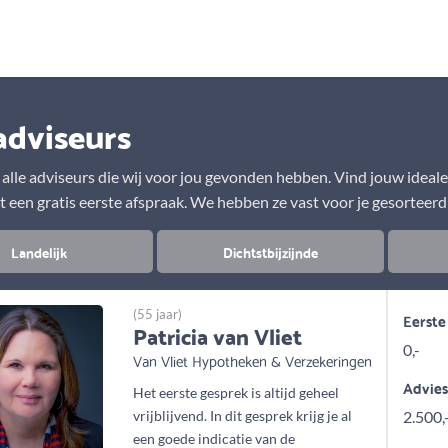
Aanbod
Keuze uit vele onafhankelijke adviseurs
adviseurs
r alle adviseurs die wij voor jou gevonden hebben. Vind jouw ideal
t een gratis eerste afspraak. We hebben ze vast voor je gesorteerd
Landelijk
Dichtstbijzijnde
(55 jaar)
Eerste
Patricia van Vliet
0,-
Van Vliet Hypotheken & Verzekeringen
Advie
Het eerste gesprek is altijd geheel
vrijblijvend. In dit gesprek krijg je al
2.500,
een goede indicatie van de