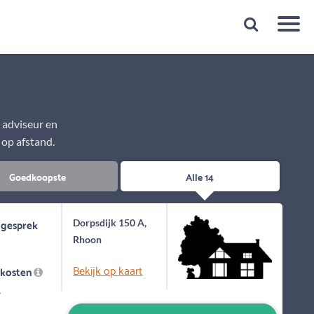
Snelheid
Plan een gratis 1e gesprek binnen 1 minuut
e adviseur en
 op afstand.
Goedkoopste
Alle 14
 gesprek
Dorpsdijk 150 A,
Rhoon
Bekijk op kaart
skosten
-