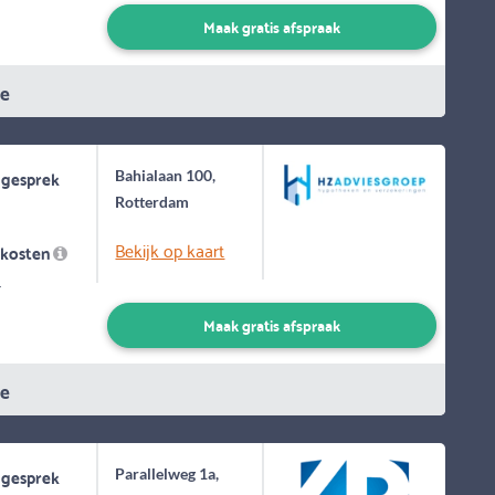
Maak gratis afspraak
ie
 gesprek
Bahialaan 100,
Rotterdam
Bekijk op kaart
skosten
-
Maak gratis afspraak
ie
 gesprek
Parallelweg 1a,