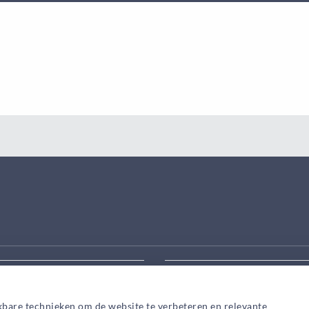
eek aanpassen
Zoek snel een adviseur in
kbare technieken om de website te verbeteren en relevante