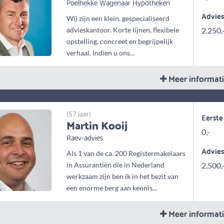
Poelhekke Wagenaar Hypotheken
Advie
Wij zijn een klein, gespecialiseerd
advieskantoor. Korte lijnen, flexibele
2.250,
opstelling, concreet en begrijpelijk
verhaal. Indien u ons...
Meer informat
(57 jaar)
Eerste
Martin Kooij
0,-
Raev-advies
Advie
Als 1 van de ca. 200 Registermakelaars
in Assurantiën die in Nederland
2.500,
werkzaam zijn ben ik in het bezit van
een enorme berg aan kennis...
Meer informat