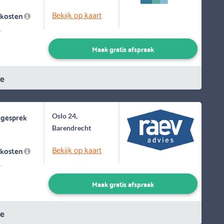
Bekijk op kaart
skosten
-
Maak gratis afspraak
ie
 gesprek
Oslo 24,
Barendrecht
Bekijk op kaart
skosten
-
Maak gratis afspraak
ie