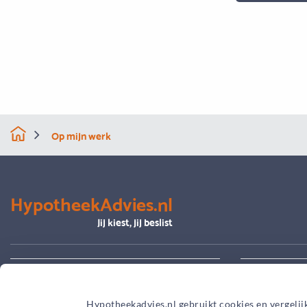
Op mijn werk
HypotheekAdvies.nl
Jij kiest, jij beslist
Alles over advies
Je hypoth
Hypotheekadvies.nl gebruikt cookies en vergelij