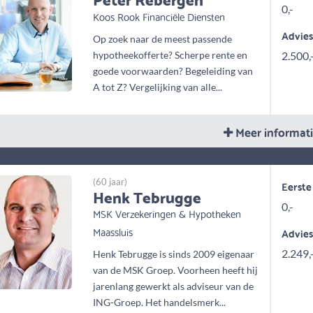
0,-
Koos Rook Financiële Diensten
Advie
Op zoek naar de meest passende
hypotheekofferte? Scherpe rente en
2.500,
goede voorwaarden? Begeleiding van
A tot Z? Vergelijking van alle...
Meer informat
(60 jaar)
Eerste
Henk Tebrugge
0,-
MSK Verzekeringen & Hypotheken
Maassluis
Advie
2.249,
Henk Tebrugge is sinds 2009 eigenaar
van de MSK Groep. Voorheen heeft hij
jarenlang gewerkt als adviseur van de
ING-Groep. Het handelsmerk...