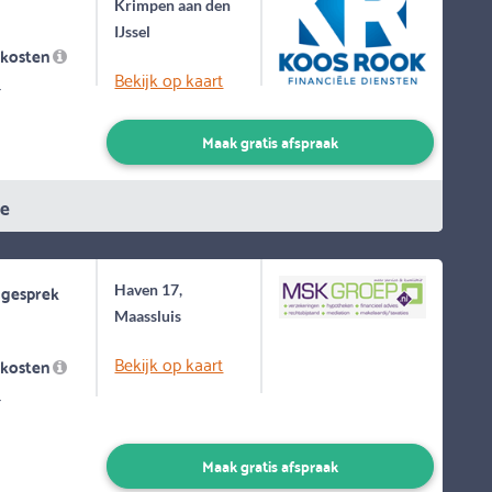
Krimpen aan den
IJssel
skosten
Bekijk op kaart
-
Maak gratis afspraak
ie
 gesprek
Haven 17,
Maassluis
Bekijk op kaart
skosten
-
Maak gratis afspraak