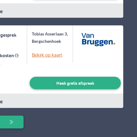
ie
 gesprek
Tobias Asserlaan 3,
Bergschenhoek
Bekijk op kaart
skosten
-
Maak gratis afspraak
ie