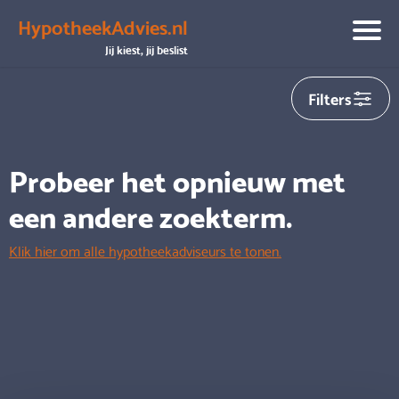
HypotheekAdvies.nl
We hebben helaas
0
adviseurs gevonden die aansluiten op
Jij kiest, jij beslist
jouw zoekopdracht
Filters
Probeer het opnieuw met
een andere zoekterm.
Klik hier om alle hypotheekadviseurs te tonen.